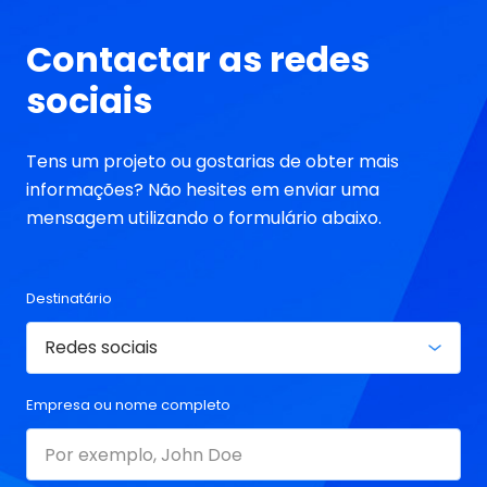
significativas que estão a redefinir a experiência
tanto para os criadores como para os
Contactar as redes
espectadores.
sociais
Tens um projeto ou gostarias de obter mais
informações? Não hesites em enviar uma
mensagem utilizando o formulário abaixo.
Destinatário
Empresa ou nome completo