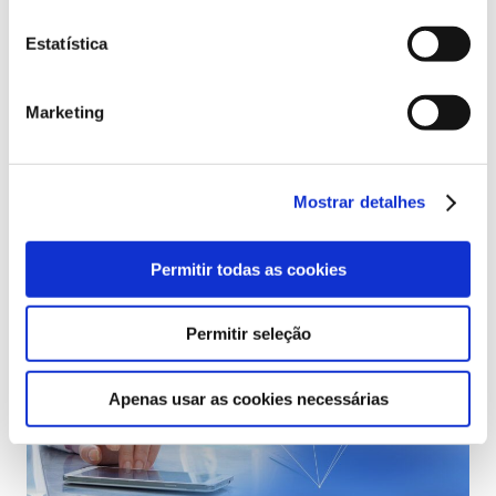
Vidas Mais Fáceis
Estatística
PR Geo-Friendly: Da Visibilidade ao
Prestígio
Marketing
Mostrar detalhes
Publicações em
destaque nas redes
Permitir todas as cookies
sociais
Permitir seleção
Apenas usar as cookies necessárias