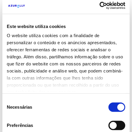
como as marcas devem preparar-se
para a nova era da Google
O que é um MCP (Model Context
Este website utiliza cookies
Protocol)? Como preparar a sua
O website utiliza cookies com a finalidade de
empresa para agentes personalizados
personalizar o conteúdo e os anúncios apresentados,
com o seu próprio MCP?
oferecer ferramentas de redes sociais e analisar o
tráfego. Além disso, partilhamos informação sobre o uso
Agentes de IA personalizados: a nova era
que fizer do website com os nossos parceiros de redes
da automação empresarial
sociais, publicidade e análise web, que podem combiná-
A pesquisa fluida (Seamless Search) já
la com outras informações que lhes tenha sido
está disponível: vamos perder muito mais
proporcionada ou que tenham recolhido a partir do uso
que tenha feito dos seus serviços.
tráfego do que pensávamos
Seleção
De SEO a GEO e OSO: Otimização
Necessárias
de
Omnisearch
consentimento
Web Agentica: Como a IA Torna as Nossas
Preferências