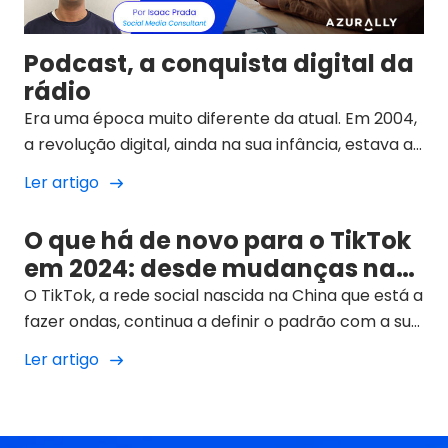
Podcast, a conquista digital da
rádio
Era uma época muito diferente da atual. Em 2004,
a revolução digital, ainda na sua infância, estava a
avançar a passos largos. A indústria da música
Ler artigo
estava a tremer no meio de uma tempestade sem
precedentes provocada pelo boom do MP3, pela
O que há de novo para o TikTok
pirataria, pelas grandes plataformas de partilha
em 2024: desde mudanças na
de ficheiros P2P e por um aparelho que iria mudar
sua estrutura e aplicação até à
O TikTok, a rede social nascida na China que está a
tudo: o iPod.
sua inserção no contexto
fazer ondas, continua a definir o padrão com a sua
geopolítico?
capacidade de evoluir e de se adaptar às novas
Ler artigo
exigências dos seus utilizadores. Nos últimos
meses, a popular plataforma de vídeos curtos
passou por uma série de transformações