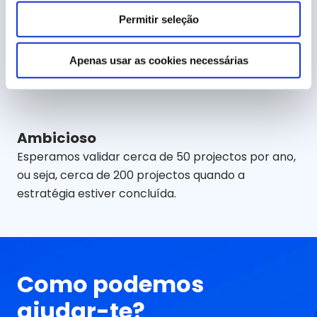
quotidiana
Permitir seleção
Na nossa atividade, tudo muda muito rapidamente.
É por isso que, todos os anos, analisamos os
Apenas usar as cookies necessárias
projectos a implementar no ano seguinte.
Ambicioso
Esperamos validar cerca de 50 projectos por ano,
ou seja, cerca de 200 projectos quando a
estratégia estiver concluída.
Como podemos
ajudar-te?