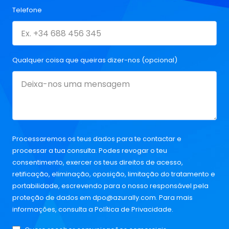
Telefone
Qualquer coisa que queiras dizer-nos (opcional)
Processaremos os teus dados para te contactar e
processar a tua consulta. Podes revogar o teu
consentimento, exercer os teus direitos de acesso,
retificação, eliminação, oposição, limitação do tratamento e
portabilidade, escrevendo para o nosso responsável pela
proteção de dados em
dpo@azurally.com
. Para mais
informações, consulta a
Política de Privacidade
.