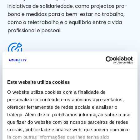
iniciativas de solidariedade, como projectos pro-
bono e medidas para o bem-estar no trabalho,
como o teletrabalho e o equilíbrio entre a vida
profissional e pessoal.
Concentra-te no que é importante
A análise da materialidade ajuda-nos a
Este website utiliza cookies
concentrarmo-nos nas questões que têm maior
impacto nas nossas partes interessadas e na
O website utiliza cookies com a finalidade de
nossa atividade.
personalizar o conteúdo e os anúncios apresentados,
oferecer ferramentas de redes sociais e analisar o
tráfego. Além disso, partilhamos informação sobre o uso
que fizer do website com os nossos parceiros de redes
De todos, para tudo
sociais, publicidade e análise web, que podem combiná-
Todas as equipas, em todos os países onde
la com outras informações que lhes tenha sido