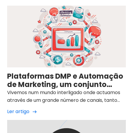
Plataformas DMP e Automação
de Marketing, um conjunto
imparável
Vivemos num mundo interligado onde actuamos
através de um grande número de canais, tanto
digitais como físicos.
Ler artigo