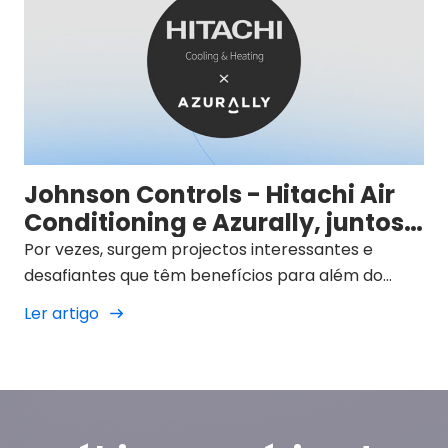
Johnson Controls - Hitachi Air
Conditioning e Azurally, juntos
para um futuro sustentável
Por vezes, surgem projectos interessantes e
desafiantes que têm benefícios para além do
mundo profissional.
Ler artigo