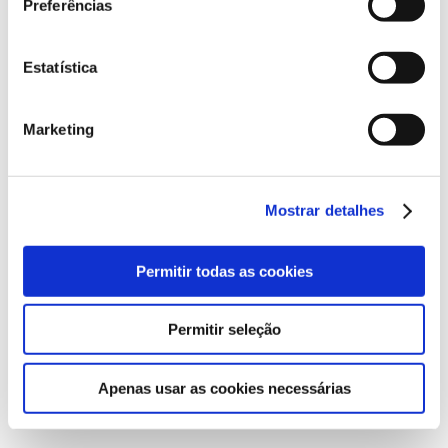
Preferências
Prémios de experiência de parceiros
Estatística
(vencedor em 2024)
Marketing
Experiência de
Mostrar detalhes
desenvolvimento
Permitir todas as cookies
+
30
Permitir seleção
Profissionais
Apenas usar as cookies necessárias