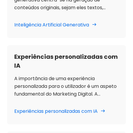
pois evoluem a cada interação, oferecendo
conteúdos originais, sejam eles textos,
soluções cada vez mais eficientes.
imagens, música, áudio e vídeos, a partir de
dados e conteúdos existentes, utilizando
Inteligência Artificial Generativa
algoritmos e redes neuronais.
Experiências personalizadas com
IA
A importância de uma experiência
personalizada para o utilizador é um aspeto
fundamental do Marketing Digital. A
introdução da IA nestes processos facilita a
otimização dos resultados, criando
Experiências personalizadas com IA
experiências únicas e à medida,
fortalecendo a relação entre marcas e
utilizadores: