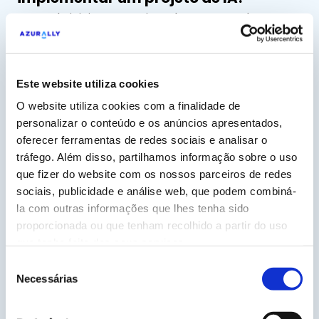
Antes de iniciar um projeto de IA, temos de
compreender bem os objectivos e as
necessidades a satisfazer. Para o fazer,
normalmente fazemos uma série de perguntas
Este website utiliza cookies
específicas às diferentes pessoas envolvidas no
O website utiliza cookies com a finalidade de
projeto.
personalizar o conteúdo e os anúncios apresentados,
oferecer ferramentas de redes sociais e analisar o
tráfego. Além disso, partilhamos informação sobre o uso
Que tipo de formulário de seleção de
que fizer do website com os nossos parceiros de redes
IA devemos enviar?
sociais, publicidade e análise web, que podem combiná-
Pessoalmente ou através de um formulário,
la com outras informações que lhes tenha sido
fazemos algumas perguntas básicas para
proporcionada ou que tenham recolhido a partir do uso
perceber os objectivos que procuras (vendas,
que tenha feito dos seus serviços.
notoriedade, produtividade…), para estabelecer os
Seleção
KPI’s, para definir a forma ideal de medir os
Necessárias
de
resultados… em suma, para perceber os
consentimento
objectivos gerais do projeto. Posteriormente,