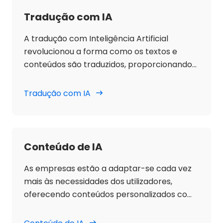
Tradução com IA
A tradução com Inteligência Artificial
revolucionou a forma como os textos e
conteúdos são traduzidos, proporcionando
rapidez, precisão e acessibilidade.
Tradução com IA
Conteúdo de IA
As empresas estão a adaptar-se cada vez
mais às necessidades dos utilizadores,
oferecendo conteúdos personalizados com
grande precisão. Neste ponto, a aposta na
IA é clara: através de algoritmos complexos,