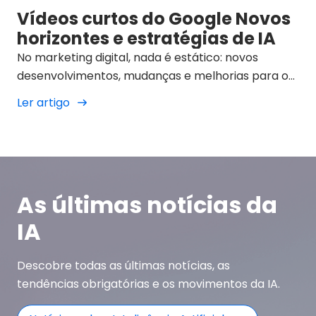
Vídeos curtos do Google Novos
horizontes e estratégias de IA
No marketing digital, nada é estático: novos
desenvolvimentos, mudanças e melhorias para os
utilizadores surgem a um ritmo imparável. Uma
Ler artigo
das inovações que está a redefinir os horizontes do
sector e a experiência do utilizador é a
incorporação da Inteligência Artificial nos
processos de pesquisa do próprio Google. Neste
contexto, funcionalidades como os Google Short
As últimas notícias da
Videos marcam um antes e um depois na forma
como as marcas, os motores de busca e as
IA
agências devem enfrentar o futuro: um futuro em
que a combinação de IA, consumo imediato e
Descobre todas as últimas notícias, as
conteúdos hipervisuais transforma
tendências obrigatórias e os movimentos da IA.
completamente o paradigma digital.