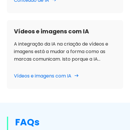
Conteúdo de IA
estas ferramentas analisam grandes
volumes de dados existentes e, utilizando um
modelo de machine learning, produzem
conteúdos originais, relevantes e
Vídeos e imagens com IA
personalizados para cada cliente.
A integração da IA na criação de vídeos e
imagens está a mudar a forma como as
marcas comunicam. Isto porque a IA
permite a personalização absoluta com
base nos interesses, comportamentos,
Vídeos e imagens com IA
línguas e outras preferências específicas
dos utilizadores.
FAQs