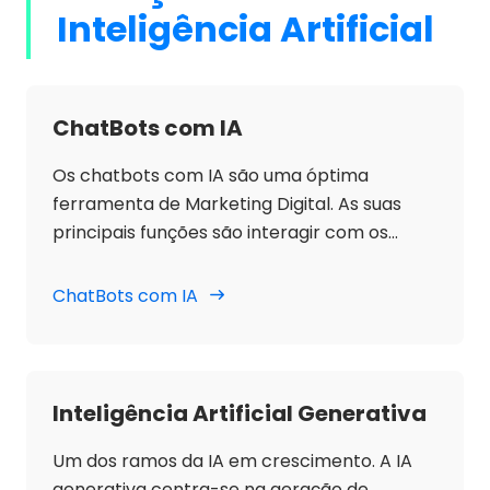
Inteligência Artificial
ChatBots com IA
Os chatbots com IA são uma óptima
ferramenta de Marketing Digital. As suas
principais funções são interagir com os
clientes em tempo real, otimizar o serviço
de apoio ao cliente, gerar leads e melhorar
ChatBots com IA
a experiência do utilizador, respondendo a
perguntas frequentes e orientando o
processo de compra. A sua integração em
sites e redes sociais permite respostas
Inteligência Artificial Generativa
rápidas e personalizadas, aumentando a
conversão e a fidelização. A sua grande
Um dos ramos da IA em crescimento. A IA
vantagem é a aprendizagem automática,
generativa centra-se na geração de