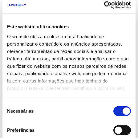
clientes fiéis à sua marca.
Estratégia de Inbound Marketing
Este website utiliza cookies
O website utiliza cookies com a finalidade de
personalizar o conteúdo e os anúncios apresentados,
Estratégia de Marketing B2B
oferecer ferramentas de redes sociais e analisar o
tráfego. Além disso, partilhamos informação sobre o uso
Desenvolvemos estratégias focadas em
que fizer do website com os nossos parceiros de redes
conectar empresas, promover serviços e
sociais, publicidade e análise web, que podem combiná-
la com outras informações que lhes tenha sido
produtos, priorizando relacionamentos
proporcionada ou que tenham recolhido a partir do uso
sólidos e duradouros.
que tenha feito dos seus serviços.
Estratégia de Marketing B2B
Seleção
Necessárias
de
consentimento
Preferências
Estratégia de Marketing B2C