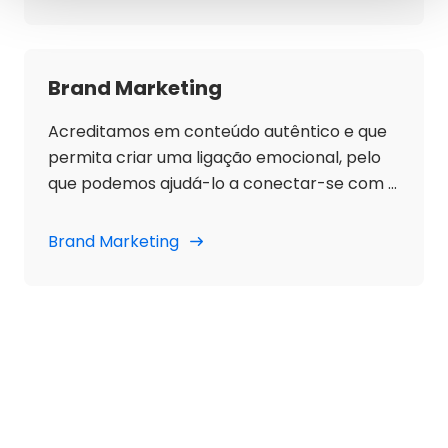
Brand Marketing
Acreditamos em conteúdo autêntico e que
permita criar uma ligação emocional, pelo
que podemos ajudá-lo a conectar-se com o
seu público com conteúdo envolvente com
impacto nos utilizadores.
Brand Marketing