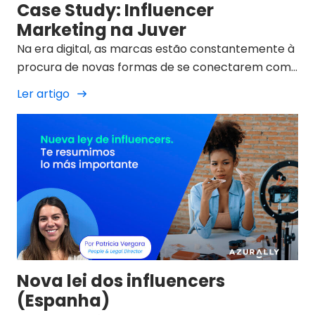
Case Study: Influencer
Marketing na Juver
Na era digital, as marcas estão constantemente à
procura de novas formas de se conectarem com
o seu público de forma autêntica e relevante. Na
Ler artigo
Azurally, um dos serviços que oferecemos é a
estratégia de Influencer Marketing, um recurso
cada vez mais valorizado pela sua capacidade de
gerar uma ligação direta entre marcas e
consumidores.
Nova lei dos influencers
(Espanha)