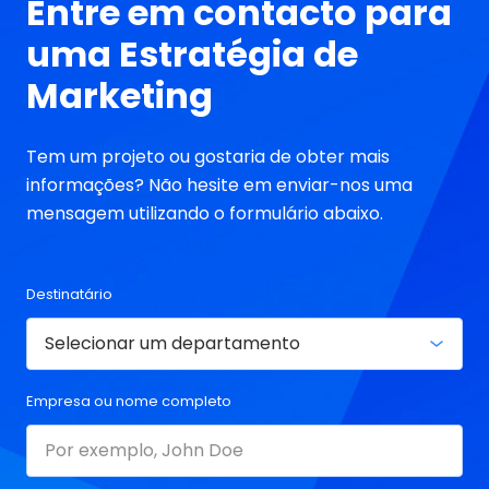
Entre em contacto para
uma Estratégia de
Marketing
Tem um projeto ou gostaria de obter mais
informações? Não hesite em enviar-nos uma
mensagem utilizando o formulário abaixo.
Destinatário
Empresa ou nome completo