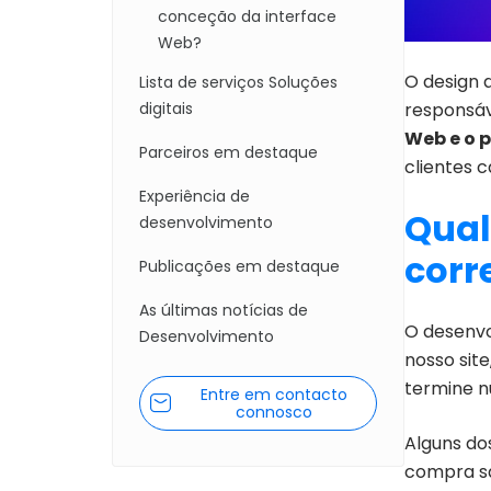
conceção da interface
Web?
O design 
Lista de serviços Soluções
responsáv
digitais
Web e o 
Parceiros em destaque
clientes c
Experiência de
Qual
desenvolvimento
corr
Publicações em destaque
As últimas notícias de
O desenvo
Desenvolvimento
nosso site
termine 
Entre em contacto
connosco
Alguns do
compra sã