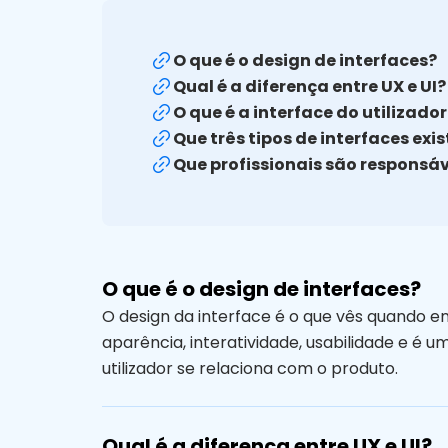
O que é o design de interfaces?
Qual é a diferença entre UX e UI?
O que é a interface do utilizad
Que três tipos de interfaces exi
Que profissionais são responsá
O que é o design de interfaces?
O design da interface é o que vês quando en
aparência, interatividade, usabilidade e é 
utilizador se relaciona com o produto.
Qual é a diferença entre UX e UI?