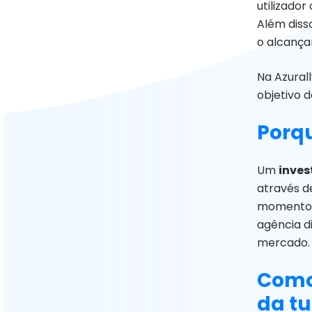
utilizado
Além diss
o alcança
Na Azurall
objetivo 
Porqu
Um
inves
através d
momento e
agência d
mercado.
Como 
da tu