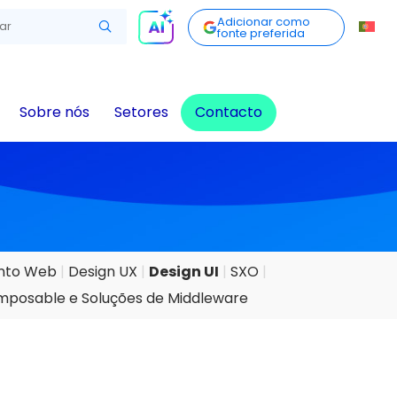
Adicionar como
fonte preferida
Sobre nós
Setores
Contacto
ento Web
Design UX
Design UI
SXO
mposable e Soluções de Middleware