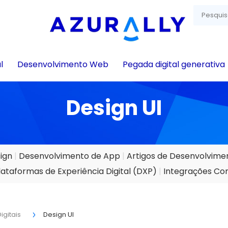
l
Desenvolvimento Web
Pegada digital generativa
Design UI
ign
Desenvolvimento de App
Artigos de Desenvolvim
lataformas de Experiência Digital (DXP)
Integrações Co
igitais
Design UI