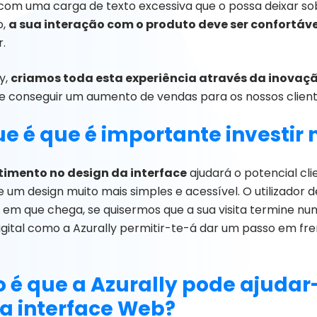
r com uma carga de texto excessiva que o possa deixar 
o,
a sua interação com o produto deve ser confortáve
r.
y,
criamos toda esta experiência através da inovaç
de conseguir um aumento de vendas para os nossos client
e é que é importante investir 
timento no design da interface
ajudará o potencial cl
e um design muito mais simples e acessível. O utilizado
m que chega, se quisermos que a sua visita termine num
igital como a Azurally permitir-te-á dar um passo em f
é que a Azurally pode ajudar-
a interface Web?