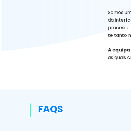
Somos uma
da interf
processo 
te tanto 
A equipa
as quais c
FAQS