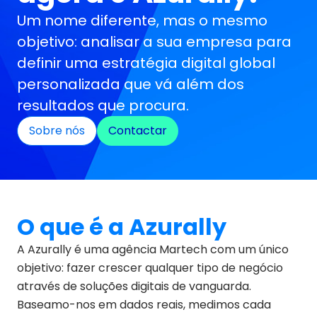
Um nome diferente, mas o mesmo
objetivo: analisar a sua empresa para
definir uma estratégia digital global
personalizada que vá além dos
resultados que procura.
Sobre nós
Contactar
O que é a Azurally
A Azurally é uma agência Martech com um único
objetivo: fazer crescer qualquer tipo de negócio
através de soluções digitais de vanguarda.
Baseamo-nos em dados reais, medimos cada