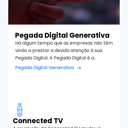
Pegada Digital Generativa
Há algum tempo que as empresas não têm
vindo a prestar a devida atenção à sua
Pegada Digital. A Pegada Digital é a
informação que se encontra quando se
Pegada Digital Generativa
pesquisa na Internet sobre uma empresa,
pessoa ou serviços, em motores de
pesquisa como o Google Search, Bing,
YouTube, mas também noutras
plataformas como o Instagram, TikTok,
Google Maps, etc., e resulta da análise do
sentimento e opiniões que aparecem na
Connected TV
primeira página de resultados, o que pode