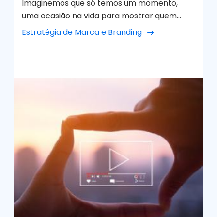
Imaginemos que só temos um momento,
histórias e a construir comunidades fiéis.
uma ocasião na vida para mostrar quem
somos, tudo o que nos define. Como
Estratégia de Marca e Branding
gostaríamos de ser recordados? É assim que
visualizamos a nossa marca. Trabalhamos
para que seja a nossa melhor versão.