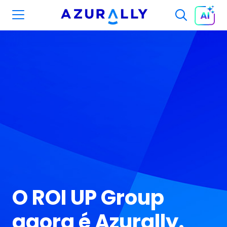
O ROI UP Group
agora é Azurally.