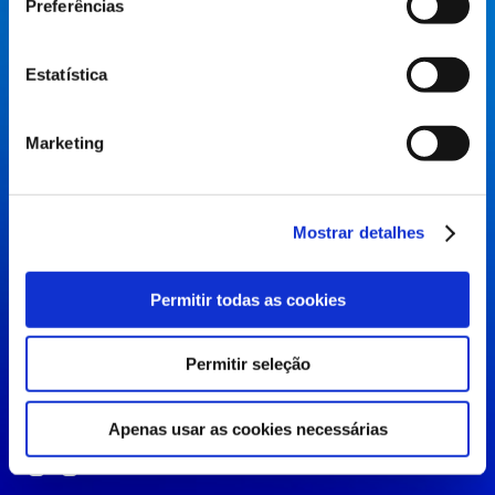
Preferências
aumentar o seu tráfego.
Paid Media
Estatística
Marketing
Redes sociais
Mostrar detalhes
Reforce a sua marca pessoal com uma estratégia
de comunicação otimizada que promova o
Permitir todas as cookies
engagement e a relação com o seu público nas
redes sociais.
Permitir seleção
Redes sociais
Apenas usar as cookies necessárias