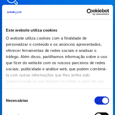
SEO
SEO com resultados. Otimizamos o seu site com
Este website utiliza cookies
estratégias digitais avançadas para melhorar a
visibilidade nos motores de pesquisa, o tráfego
O website utiliza cookies com a finalidade de
orgânico e as conversões.
personalizar o conteúdo e os anúncios apresentados,
oferecer ferramentas de redes sociais e analisar o
SEO
tráfego. Além disso, partilhamos informação sobre o uso
que fizer do website com os nossos parceiros de redes
sociais, publicidade e análise web, que podem combiná-
la com outras informações que lhes tenha sido
proporcionada ou que tenham recolhido a partir do uso
Paid Media
que tenha feito dos seus serviços.
Seleção
Alcance mais utilizadores com Paid Media.
Necessárias
de
Desenvolvemos campanhas personalizadas em
consentimento
programática, search, social e marketplaces para