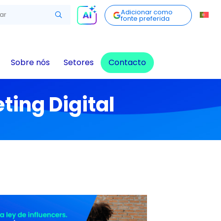
Adicionar como
fonte preferida
Sobre nós
Setores
Contacto
ting Digital