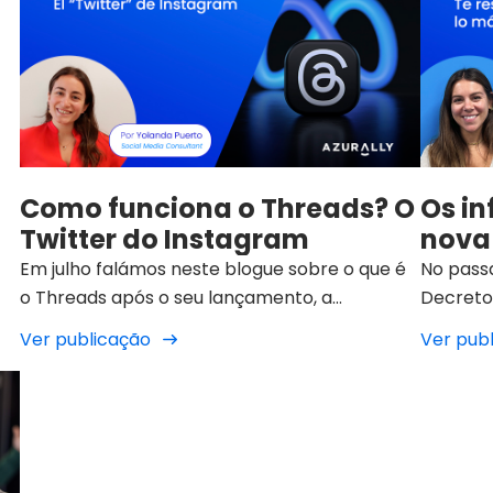
Como funciona o Threads? O
Os i
Twitter do Instagram
nova 
Em julho falámos neste blogue sobre o que é
No pass
a
o Threads após o seu lançamento, a
Decreto 
aplicação Meta que atingiu 50 milhões de
para efe
Ver publicação
Ver pub
utilizadores 24 horas após o seu lançamento.
especial
Cinco meses depois, chegou à União Europeia
de víde
e especificamente (o que nos interessa) a
conhecid
Espanha. A seguir, explicamos-te como
funciona o Threads e quais são os desafios e