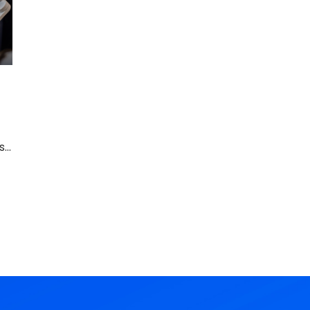
as dúvidas latentes em relação a esta nova
aplicação.
s
tre