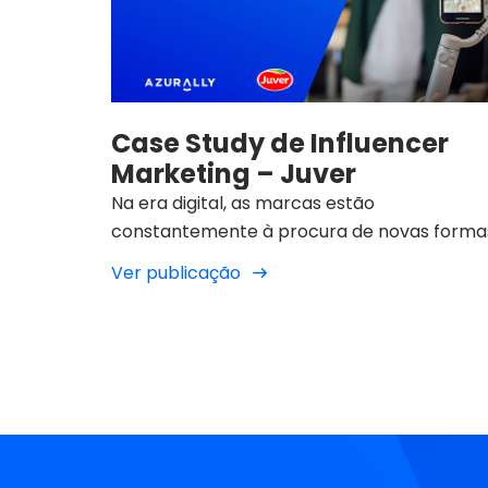
Case Study de Influencer
Marketing – Juver
Na era digital, as marcas estão
constantemente à procura de novas forma
de se ligarem ao seu público de forma
Ver publicação
autêntica e relevante. Na Azurally, um dos
serviços que oferecemos é a estratégia de
marketing de influenciadores, um recurso
cada vez mais valorizado pela sua
capacidade de gerar uma ligação direta en
marcas e consumidores.