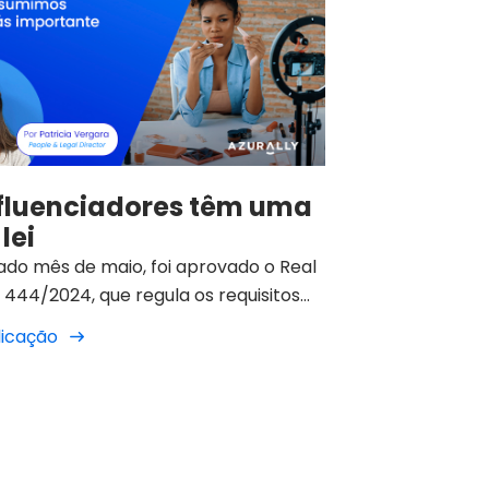
nfluenciadores têm uma
lei
ado mês de maio, foi aprovado o Real
444/2024, que regula os requisitos
itos de ser considerado utilizador de
licação
 relevância dos serviços de partilha
os através de uma plataforma, mais
o como a “Lei dos Influenciadores”.