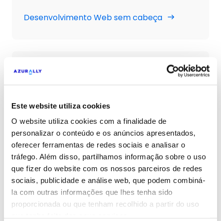
Desenvolvimento Web sem cabeça
Plataforma de experiência digital
Ajudamos-te neste processo de
transformação digital e de gestão destas
Este website utiliza cookies
plataformas DXP, oferecendo soluções
O website utiliza cookies com a finalidade de
integradas e uma melhor experiência de
personalizar o conteúdo e os anúncios apresentados,
utilização.
oferecer ferramentas de redes sociais e analisar o
DXP Plataformas de experiência digital
tráfego. Além disso, partilhamos informação sobre o uso
que fizer do website com os nossos parceiros de redes
sociais, publicidade e análise web, que podem combiná-
la com outras informações que lhes tenha sido
Integrações compostas
proporcionada ou que tenham recolhido a partir do uso
que tenha feito dos seus serviços.
Com esta solução digital, ajudamos-te a