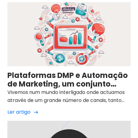
Plataformas DMP e Automação
de Marketing, um conjunto
imparável
Vivemos num mundo interligado onde actuamos
através de um grande número de canais, tanto
digitais como físicos.
Ler artigo