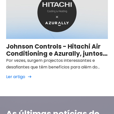
Johnson Controls - Hitachi Air
Conditioning e Azurally, juntos
para um futuro sustentável
Por vezes, surgem projectos interessantes e
desafiantes que têm benefícios para além do
mundo profissional.
Ler artigo
As últimas notícias de