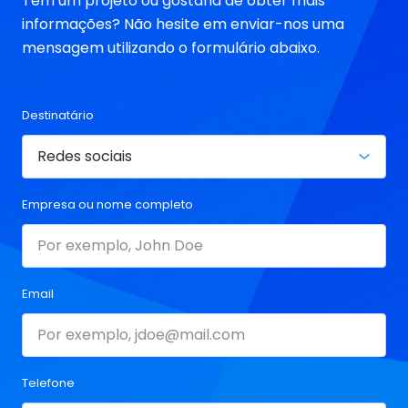
Tem um projeto ou gostaria de obter mais
informações? Não hesite em enviar-nos uma
mensagem utilizando o formulário abaixo.
Destinatário
Empresa ou nome completo
Email
Telefone