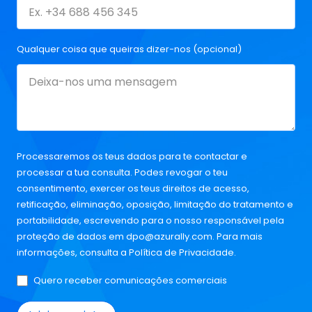
Qualquer coisa que queiras dizer-nos (opcional)
Processaremos os teus dados para te contactar e
processar a tua consulta. Podes revogar o teu
consentimento, exercer os teus direitos de acesso,
retificação, eliminação, oposição, limitação do tratamento e
portabilidade, escrevendo para o nosso responsável pela
proteção de dados em
dpo@azurally.com
. Para mais
informações, consulta a
Política de Privacidade
.
Quero receber comunicações comerciais