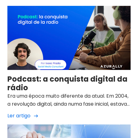
setor e com potenciais clientes.
Podcast: a conquista digital da
rádio
Era uma época muito diferente da atual. Em 2004,
a revolução digital, ainda numa fase inicial, estava
a avançar a passos largos. A indústria da música
Ler artigo
sentia-se no meio de uma tempestade sem
precedentes provocada pelo boom do MP3, pela
pirataria, pelas grandes plataformas de partilha