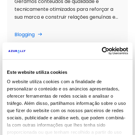
Geramos conteúdos de qualidade e
tecnicamente otimizados para reforçar a
sua marca e construir relações genuínas e
duradouras com o seu público.
Blogging
Podcasting
Este website utiliza cookies
Potenciamos o engagement e
O website utiliza cookies com a finalidade de
impulsionamos a sua marca através do
personalizar o conteúdo e os anúncios apresentados,
podcasting empresarial com a nossa equipa
oferecer ferramentas de redes sociais e analisar o
especializada em redes sociais.
tráfego. Além disso, partilhamos informação sobre o uso
que fizer do website com os nossos parceiros de redes
Podcasting
sociais, publicidade e análise web, que podem combiná-
la com outras informações que lhes tenha sido
proporcionada ou que tenham recolhido a partir do uso