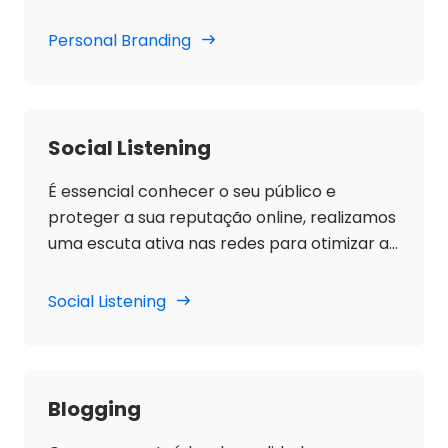
liderança, estabelecendo uma ligação com
o seu público e gerando oportunidades de
Personal Branding
negócio.
Social Listening
É essencial conhecer o seu público e
proteger a sua reputação online, realizamos
uma escuta ativa nas redes para otimizar a
sua estratégia e obter resultados.
Social Listening
Blogging