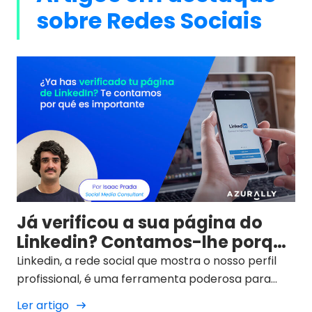
sobre Redes Sociais
Já verificou a sua página do
Linkedin? Contamos-lhe porque
é importante
Linkedin, a rede social que mostra o nosso perfil
profissional, é uma ferramenta poderosa para
conectar com a comunidade global do nosso
Ler artigo