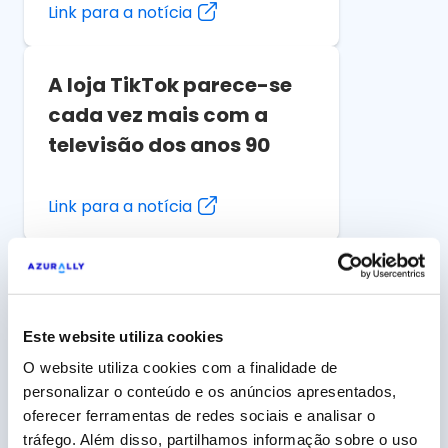
Link para a notícia
A loja TikTok parece-se
cada vez mais com a
televisão dos anos 90
Link para a notícia
O Instagram melhora o
seu motor de busca para
competir com o TikTok
Este website utiliza cookies
O website utiliza cookies com a finalidade de
personalizar o conteúdo e os anúncios apresentados,
Link para a notícia
oferecer ferramentas de redes sociais e analisar o
tráfego. Além disso, partilhamos informação sobre o uso