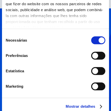
que fizer do website com os nossos parceiros de redes
sociais, publicidade e análise web, que podem combiná-
la com outras informações que lhes tenha sido
Contactar as redes
proporcionada ou que tenham recolhido a partir do uso
que tenha feito dos seus serviços.
sociais
Seleção
Necessárias
de
consentimento
Tens um projeto ou gostarias de obter mais
informações? Não hesites em enviar uma
Preferências
mensagem utilizando o formulário abaixo.
Estatística
Destinatário
Marketing
Empresa ou nome completo
Mostrar detalhes