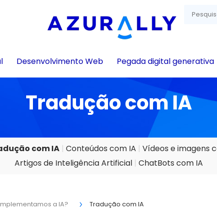
l
Desenvolvimento Web
Pegada digital generativa
Tradução com IA
adução com IA
Conteúdos com IA
Vídeos e imagens 
Artigos de Inteligência Artificial
ChatBots com IA
implementamos a IA?
Tradução com IA