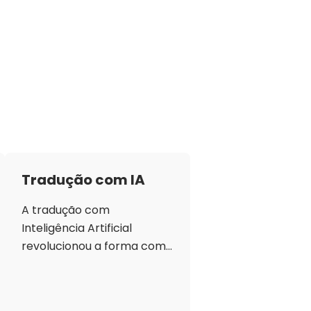
Tradução com IA
A tradução com
Inteligência Artificial
revolucionou a forma como
os textos e conteúdos são
traduzidos, proporcionando
rapidez, precisão e