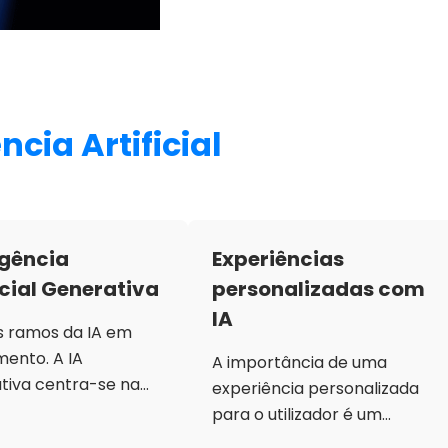
ncia Artificial
igência
Experiências
icial Generativa
personalizadas com
IA
 ramos da IA em
mento. A IA
A importância de uma
tiva centra-se na
experiência personalizada
o de conteúdos
para o utilizador é um
is, sejam eles textos,
aspeto fundamental do