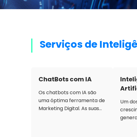
Serviços de Inteligê
ChatBots com IA
Intel
Artif
Os chatbots com IA são
uma óptima ferramenta de
Um dos
Marketing Digital. As suas
cresci
principais funções são
genera
interagir com os clientes
geraçã
em tempo real, otimizar o
origina