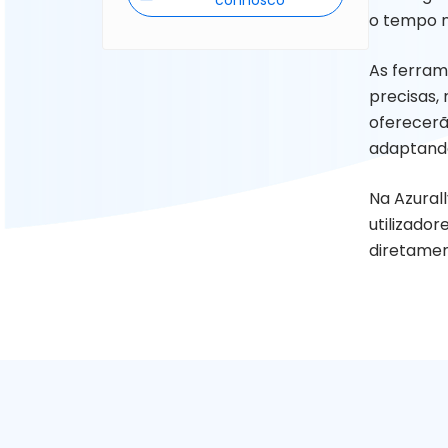
connosco
o tempo n
As ferram
precisas, 
oferecerã
adaptando
Na Azural
utilizado
diretament