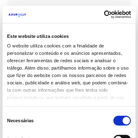
Este website utiliza cookies
Parceiros em destaque
O website utiliza cookies com a finalidade de
personalizar o conteúdo e os anúncios apresentados,
oferecer ferramentas de redes sociais e analisar o
tráfego. Além disso, partilhamos informação sobre o uso
que fizer do website com os nossos parceiros de redes
sociais, publicidade e análise web, que podem combiná-
Clientes de destaque
la com outras informações que lhes tenha sido
proporcionada ou que tenham recolhido a partir do uso
que tenha feito dos seus serviços.
Seleção
Necessárias
de
consentimento