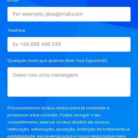
Email
Telefone
Qualquer coisa que queiras dizer-nos (opcional)
Processaremos os teus dados para te contactar e
processar a tua consulta. Podes revogar o teu
consentimento, exercer os teus direitos de acesso,
retificação, eliminação, oposição, limitação do tratamento e
portabilidade, escrevendo para o nosso responsável pela