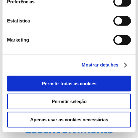
Preferências
Estatística
Marketing
Reconhecimentos de destaque
Mostrar detalhes
Prémios de experiência de parceiros
(vencedor em 2024)
Permitir todas as cookies
Permitir seleção
Experiência de
Apenas usar as cookies necessárias
desenvolvimento