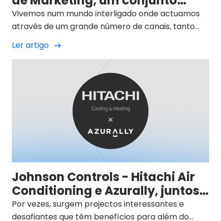
de Marketing, um conjunto
imparável
Vivemos num mundo interligado onde actuamos
através de um grande número de canais, tanto
digitais como físicos.
Ler artigo
Johnson Controls - Hitachi Air
Conditioning e Azurally, juntos
para um futuro sustentável
Por vezes, surgem projectos interessantes e
desafiantes que têm benefícios para além do