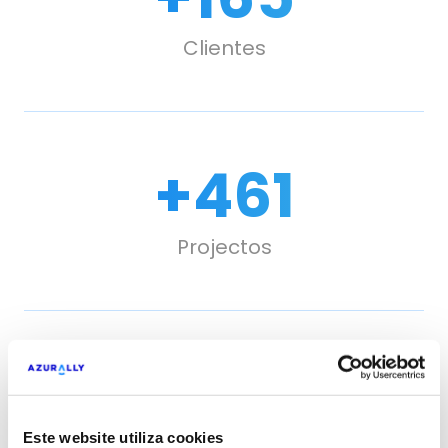
Clientes
+
635
Projectos
Ajudamos-te com a
Este website utiliza cookies