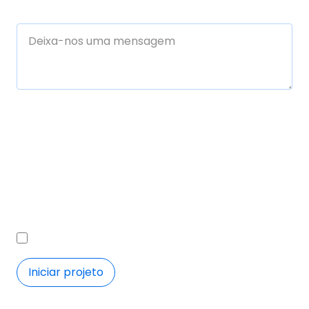
Qualquer coisa que queiras dizer-nos (opcional)
Processaremos os teus dados para te contactar e
processar a tua consulta. Podes revogar o teu
consentimento, exercer os teus direitos de acesso,
retificação, eliminação, oposição, limitação do tratamento e
portabilidade, escrevendo para o nosso responsável pela
proteção de dados em
dpo@azurally.com
. Para mais
informações, consulta a
Política de Privacidade
.
Quero receber comunicações comerciais