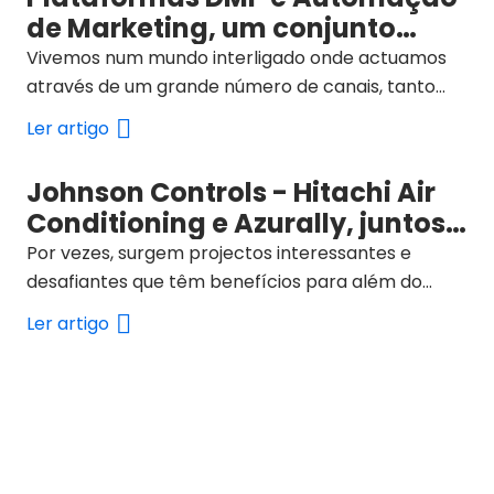
de Marketing, um conjunto
imparável
Vivemos num mundo interligado onde actuamos
através de um grande número de canais, tanto
digitais como físicos.
Ler artigo
Johnson Controls - Hitachi Air
Conditioning e Azurally, juntos
para um futuro sustentável
Por vezes, surgem projectos interessantes e
desafiantes que têm benefícios para além do
mundo profissional.
Ler artigo
As últimas notícias de