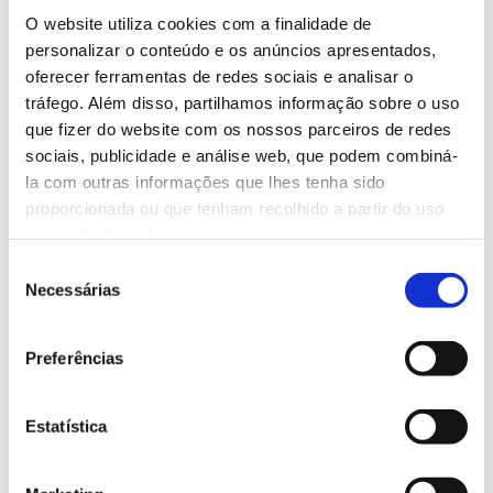
tua estratégia digital
O website utiliza cookies com a finalidade de
personalizar o conteúdo e os anúncios apresentados,
oferecer ferramentas de redes sociais e analisar o
tráfego. Além disso, partilhamos informação sobre o uso
que fizer do website com os nossos parceiros de redes
sociais, publicidade e análise web, que podem combiná-
Estratégia de marketing
la com outras informações que lhes tenha sido
proporcionada ou que tenham recolhido a partir do uso
Estratégias para impulsionar a tua marca.
que tenha feito dos seus serviços.
Concebemos estratégias personalizadas para
Seleção
aumentar a visibilidade, atrair clientes e gerar
Necessárias
de
valor duradouro.
consentimento
Preferências
Estratégia de marketing
Estatística