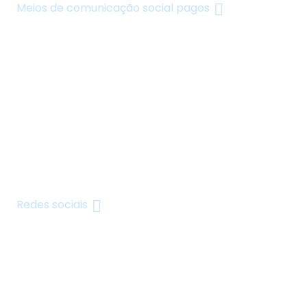
Meios de comunicação social pagos
Redes sociais
Reforça a tua marca pessoal com uma estratégia
de comunicação optimizada que promove o
envolvimento e a ligação com o teu público nas
redes sociais.
Redes sociais
Criatividade