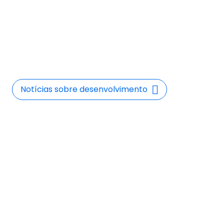
Desenvolvimento
Descobre as últimas notícias, as tendências e
os movimentos mais importantes no domínio
do desenvolvimento.
Notícias sobre desenvolvimento