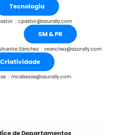
Tecnologia
Pastor
cpastor@azurally.com
SM & PR
Vicente Sánchez
vsanchez@azurally.com
Criatividade
zas
mcabezas@azurally.com
dice de Departamentos