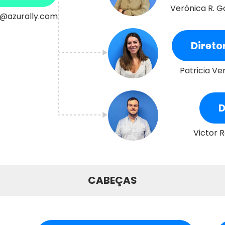
Verónica R. G
@azurally.com
Direto
Patricia Ve
D
Victor 
CABEÇAS