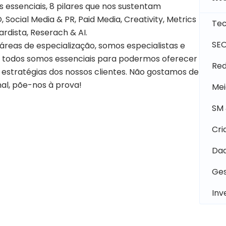
essenciais, 8 pilares que nos sustentam
ocial Media & PR, Paid Media, Creativity, Metrics
Tec
rdista, Reserach & AI.
SE
reas de especialização, somos especialistas e
so, todos somos essenciais para podermos oferecer
Red
 estratégias dos nossos clientes. Não gostamos de
al, põe-nos à prova!
Mei
SM 
Cri
Dad
Ges
Inv