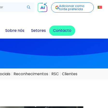
Adicionar como
fonte preferida
Sobre nós
Setores
Contacto
ociais
Reconhecimentos
RSC
Clientes