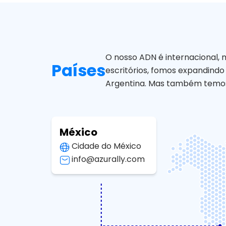
O nosso ADN é internacional, m
Países
escritórios, fomos expandind
Argentina. Mas também temos eq
México
Cidade do México
info@azurally.com