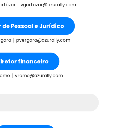
ortázar
vgortazar@azurally.com
r de Pessoal e Jurídico
rgara
pvergara@azurally.com
iretor financeiro
Romo
vromo@azurally.com