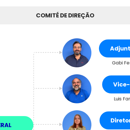
COMITÉ DE DIREÇÃO
Adjunt
Gabi Fe
Vice-
Luis Fan
Direto
ERAL