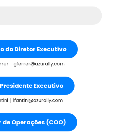
o do Diretor Executivo
rrer
gferrer@azurally.com
Presidente Executivo
tini
lfantini@azurally.com
r de Operações (COO)