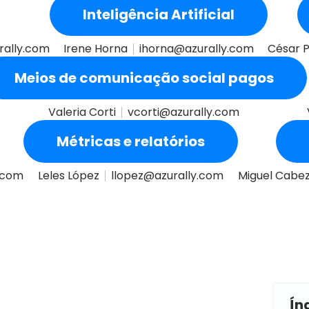
Inteligência Artificial
rally.com
Irene Horna
ihorna@azurally.com
César 
Meios de comunicação social pagos
Valeria Corti
vcorti@azurally.com
Métricas e relatórios
.com
Leles López
llopez@azurally.com
Miguel Cabe
Ín