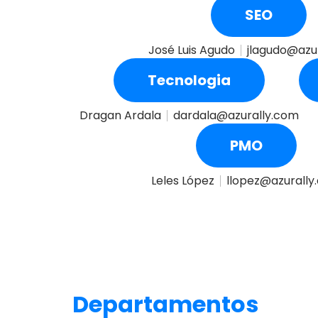
SEO
José Luis Agudo
jlagudo@azu
Tecnologia
Dragan Ardala
dardala@azurally.com
PMO
Leles López
llopez@azurally
Departamentos