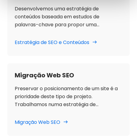
Desenvolvemos uma estratégia de
conteúdos baseada em estudos de
palavras-chave para propor uma
arquitetura de conteúdos, uma estratégia
semântica, um estudo de palavras-chave
Estratégia de SEO e Conteúdos
com concorrência e visibilidade, guias
semânticos e geramos conteúdos para nos
podermos posicionar para os termos e
palavras-chave visados pelo projeto.
Migração Web SEO
Preservar o posicionamento de um site é a
prioridade deste tipo de projeto.
Trabalhamos numa estratégia de
redirecionamentos, verificamos ao
pormenor se o novo design e a sua
Migração Web SEO
programação são adequados para SEO e
verificamos se o processo de migração não