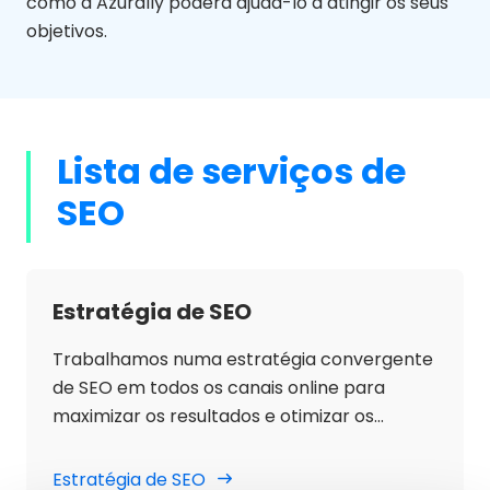
como a Azurally
poderá ajudá-lo a atingir os seus
objetivos.
Lista de serviços de
SEO
Estratégia de SEO
Trabalhamos numa estratégia convergente
de SEO em todos os canais online para
maximizar os resultados e otimizar os
esforços de forma a aumentar o tráfego
orgânico, a visibilidade nos motores de
Estratégia de SEO