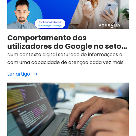
Comportamento dos
utilizadores do Google no setor
farmacêutico
Num contexto digital saturado de informações e
com uma capacidade de atenção cada vez mais
limitada, o utilizador de motores de pesquisa como
Ler artigo
o Google exige informações breves e estruturadas
quando faz uma pesquisa.