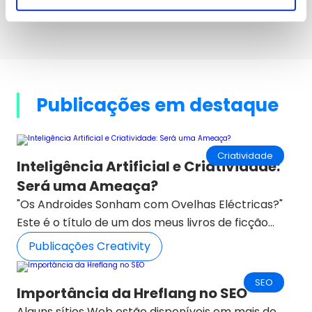
México.
Descarregar Observatório
Publicações em destaque
Criatividade
Inteligência Artificial e Criatividade:
Será uma Ameaça?
"Os Androides Sonham com Ovelhas Eléctricas?"
Este é o título de um dos meus livros de ficção
científica favoritos do escritor Philip K. Dick. Um
Publicações Creativity
livro que foi mais tarde adaptado pelo realizador
Ridley Scott no filme Blade Runner, outra obra-
SEO
Importância da Hreflang no SEO
prima dos anos 80. O filme conta uma história de
Alguns sítios Web estão disponíveis em mais do