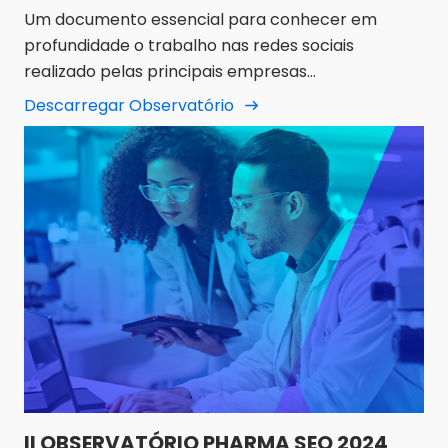
Um documento essencial para conhecer em
profundidade o trabalho nas redes sociais
realizado pelas principais empresas
farmacêuticas em Espanha, com casos de
Descarregar Observatório
utilização, rankings de avaliação, tendências e
muito mais.
II OBSERVATÓRIO PHARMA SEO 2024