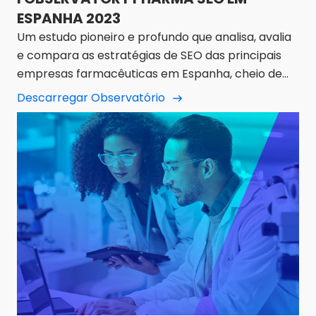
ESPANHA 2023
Um estudo pioneiro e profundo que analisa, avalia
e compara as estratégias de SEO das principais
empresas farmacêuticas em Espanha, cheio de
detalhes e conclusões muito relevantes.
Descarregar Observatório