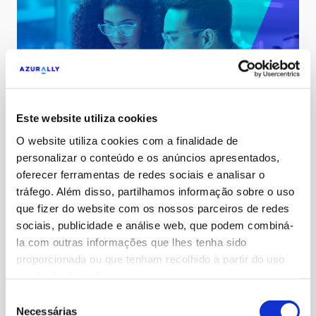
Este website utiliza cookies
O website utiliza cookies com a finalidade de
personalizar o conteúdo e os anúncios apresentados,
oferecer ferramentas de redes sociais e analisar o
tráfego. Além disso, partilhamos informação sobre o uso
I OBSERVATORIO PHARMA DE SEO 2024
que fizer do website com os nossos parceiros de redes
NO MÉXICO
sociais, publicidade e análise web, que podem combiná-
la com outras informações que lhes tenha sido
Como são as estratégias de SEO das principais
proporcionada ou que tenham recolhido a partir do uso
empresas farmacêuticas do México? Este estudo,
que tenha feito dos seus serviços.
imprescindível para todos os interessados em
Seleção
Marketing Digital, dá-te todas as respostas.
Descarregar Observatório
Necessárias
de