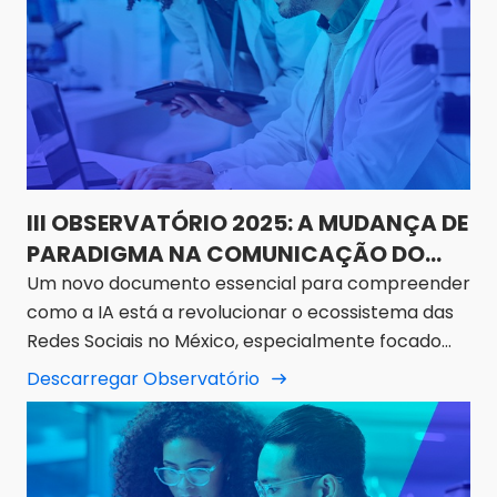
III OBSERVATÓRIO 2025: A MUDANÇA DE
PARADIGMA NA COMUNICAÇÃO DO
SECTOR FARMACÊUTICO NO MÉXICO
Um novo documento essencial para compreender
como a IA está a revolucionar o ecossistema das
Redes Sociais no México, especialmente focado
em áreas como a comunicação GEO e a Pegada
Descarregar Observatório
Digital Generativa. Não percas!