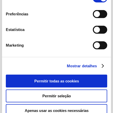
consentimento
Preferências
Estatística
Marketing
Mostrar detalhes
OBSERVATÓRIO DA REDE SOCIAL DA
Permitir todas as cookies
FARMÁCIA 2023 no México
O primeiro estudo aprofundado sobre o
Permitir seleção
funcionamento e as estratégias das redes sociais
das empresas farmacêuticas mais importantes do
Apenas usar as cookies necessárias