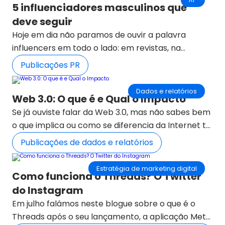
5 influenciadores masculinos que
marketing mais eficiente e mais em sintonia com
importante fazê-lo? Dá uma vista de olhos.
deve seguir
os consumidores actuais.
Hoje em dia não paramos de ouvir a palavra
influencers em todo o lado: em revistas, na
televisão, em blogs… e sobretudo em campanhas
Publicações PR
de comunicação viral.
Dados e relatórios
Web 3.0: O que é e Qual o Impacto
Se já ouviste falar da Web 3.0, mas não sabes bem
o que implica ou como se diferencia da Internet tal
como a conhecemos hoje, este artigo é do teu
Publicações de dados e relatórios
interesse. Como referimos em META: a próxima
era da Internet, qualquer empresa e/ou marca
Estratégia de marketing digital
Como funciona o Threads? O Twitter
que não queira ficar para trás tem de estar
do Instagram
actualizada com a tecnologia web 3.0.
Em julho falámos neste blogue sobre o que é o
Threads após o seu lançamento, a aplicação Meta