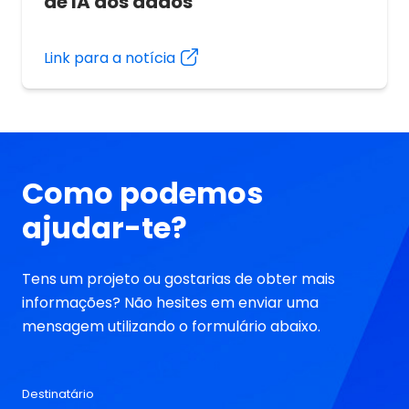
de IA aos dados
Link para a notícia
Como podemos
ajudar-te?
Tens um projeto ou gostarias de obter mais
informações? Não hesites em enviar uma
mensagem utilizando o formulário abaixo.
Destinatário