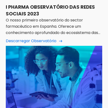
I PHARMA OBSERVATÓRIO DAS REDES
SOCIAIS 2023
O nosso primeiro observatório do sector
farmacêutico em Espanha. Oferece um
conhecimento aprofundado do ecossistema das
redes sociais das 25 empresas farmacêuticas
Descarregar Observatório
mais importantes.