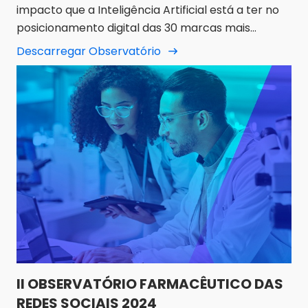
impacto que a Inteligência Artificial está a ter no
posicionamento digital das 30 marcas mais
importantes do sector em Espanha.
Descarregar Observatório
II OBSERVATÓRIO FARMACÊUTICO DAS
REDES SOCIAIS 2024