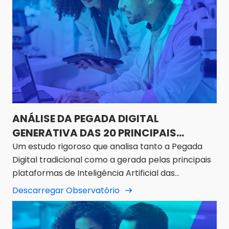
ANÁLISE DA PEGADA DIGITAL
GENERATIVA DAS 20 PRINCIPAIS
FARMÁCIAS DO MÉXICO
Um estudo rigoroso que analisa tanto a Pegada
Digital tradicional como a gerada pelas principais
plataformas de Inteligência Artificial das
empresas mais relevantes do sector
Descarregar Observatório
farmacêutico no México.