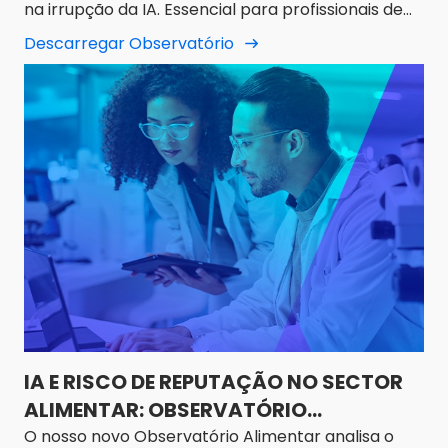
na irrupção da IA. Essencial para profissionais de
SECTOR FARMACÊUTICO. O CAMINHO
marketing e de Life Science.
DA SEO PARA A GEO
Descarregar Observatório
IA E RISCO DE REPUTAÇÃO NO SECTOR
ALIMENTAR: OBSERVATÓRIO
GENERATIVO DA PEGADA DIGITAL 2025
O nosso novo Observatório Alimentar analisa o