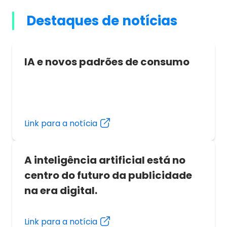
conteúdos capazes de captar a atenção dos
utilizadores mais exigentes. E tudo com um
Destaques de notícias
objetivo claro: melhorar o envolvimento nas redes
sociais. Mas como conseguir isso? Um dos recursos
mais utilizados é a gamificação, e nós vamos
IA e novos padrões de consumo
contar-te o que é!
Link para a notícia
A inteligência artificial está no
centro do futuro da publicidade
na era digital.
Link para a notícia