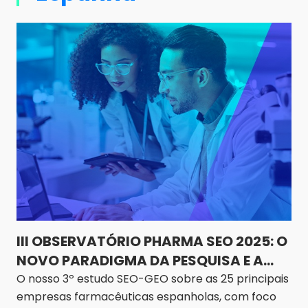
III OBSERVATÓRIO PHARMA SEO 2025: O
NOVO PARADIGMA DA PESQUISA E A
INFLUÊNCIA DA INTELIGÊNCIA
O nosso 3º estudo SEO-GEO sobre as 25 principais
empresas farmacêuticas espanholas, com foco
ARTIFICIAL NA PEGADA DIGITAL DO