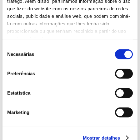
tráfego. Além disso, partilhamos informação sobre o uso
que fizer do website com os nossos parceiros de redes
sociais, publicidade e análise web, que podem combiná-
la com outras informações que lhes tenha sido
proporcionada ou que tenham recolhido a partir do uso
que tenha feito dos seus serviços.
Seleção
Necessárias
de
consentimento
Como podes ver,
existem muitas opções de
Preferências
gamificação de redes sociais
que podes incluir
na tua estratégia de redes sociais. Na
Azurally
Estatística
trabalhamos com este tipo de dinâmicas nos
perfis dos nossos clientes e podemos afirmar que
funcionam! Enche
as tuas redes de
Marketing
entretenimento
e faz com que a tua comunidade
de seguidores se apaixone por elas.
Mostrar detalhes