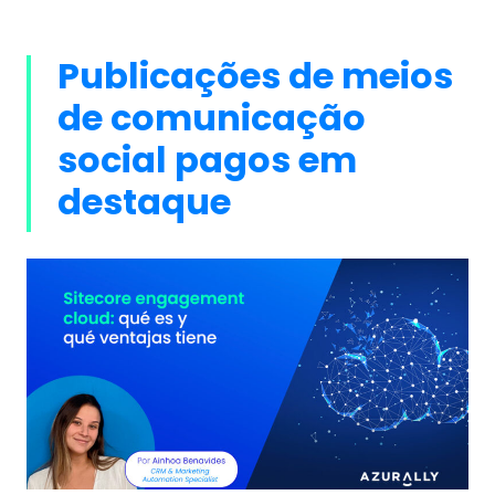
Publicações de meios
de comunicação
social pagos em
destaque