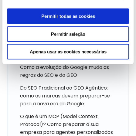
Lista de Publicações
Permitir todas as cookies
Atualizações da Google: para onde a
Google está a caminhar
Permitir seleção
Google UCP e Universal Cart: compras
Apenas usar as cookies necessárias
dentro da Google
Como a evolução do Google muda as
regras do SEO e do GEO
Do SEO Tradicional ao GEO Agêntico:
como as marcas devem preparar-se
para a nova era da Google
O que é um MCP (Model Context
Protocol)? Como preparar a sua
empresa para agentes personalizados