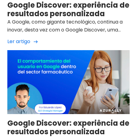
Google Discover: experiência de
resultados personalizada
A Google, como gigante tecnológico, continua a
inovar, desta vez com o Google Discover, uma
nova funcionalidade que se baseia em mostrar ao
Ler artigo
utilizador conteúdos personalizados, uma
caraterística destinada principalmente aos
dispositivos móveis. Ao contrário do tradicional
motor de busca Google, em que fazes a pesquisa
que queres, o Google Discover mostra
proactivamente os conteúdos que pensa que te
podem interessar, mas como é que sabe em que
informação estás interessado?
Google Discover: experiência de
resultados personalizada