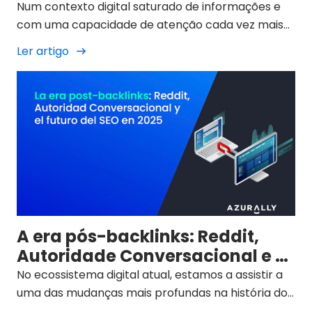
Num contexto digital saturado de informações e
com uma capacidade de atenção cada vez mais
limitada, o utilizador de motores de busca como o
Ler artigo
Google exige informações breves e estruturadas
quando faz uma consulta.
A era pós-backlinks: Reddit,
Autoridade Conversacional e o
futuro da SEO em 2025.
No ecossistema digital atual, estamos a assistir a
uma das mudanças mais profundas na história do
SEO e do marketing digital em geral. A integração