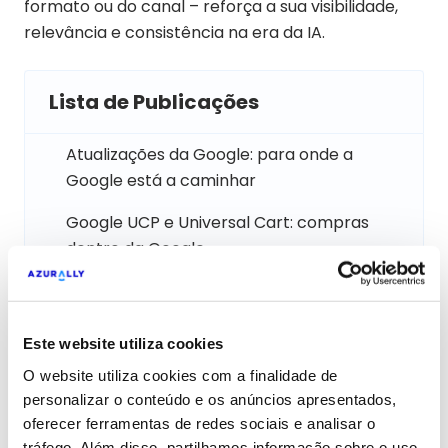
formato ou do canal – reforça a sua visibilidade,
relevância e consistência na era da IA.
Lista de Publicações
Atualizações da Google: para onde a
Google está a caminhar
Google UCP e Universal Cart: compras
dentro da Google
Como a evolução do Google muda as
regras do SEO e do GEO
Este website utiliza cookies
Do SEO Tradicional ao GEO Agêntico:
O website utiliza cookies com a finalidade de
como as marcas devem preparar-se
personalizar o conteúdo e os anúncios apresentados,
para a nova era da Google
oferecer ferramentas de redes sociais e analisar o
tráfego. Além disso, partilhamos informação sobre o uso