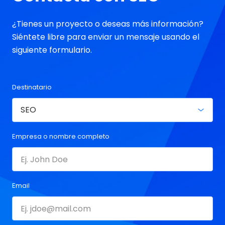
marca el inicio de una nueva era donde Reddit y
otras plataformas comunitarias se posicionan en
¿Tienes un proyecto o deseas más información?
el centro absoluto de cualquier estrategia SEO
Siéntete libre para enviar un mensaje usando el
avanzada.
siguiente formulario.
Destinatario
Empresa o nombre completo
Email