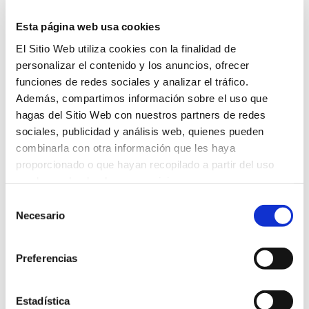
Listado de Publicaciones SEO
Esta página web usa cookies
Actualizaciones de Google: hacia dónde
El Sitio Web utiliza cookies con la finalidad de
quiere ir
personalizar el contenido y los anuncios, ofrecer
funciones de redes sociales y analizar el tráfico.
Google UCP y Universal Cart: compras
Además, compartimos información sobre el uso que
dentro de Google
hagas del Sitio Web con nuestros partners de redes
sociales, publicidad y análisis web, quienes pueden
Cómo la evolución de Google cambia las
combinarla con otra información que les haya
reglas del SEO y el GEO
proporcionado o que hayan recopilado a partir del uso
que hayas hecho de sus servicios.
Del SEO tradicional al GEO Agéntico:
Selección
cómo las marcas deben prepararse para
Necesario
de
la nueva era de Google
consentimiento
La Búsqueda fluida (Seamless Search) ya
Preferencias
está aquí: vamos a perder más tráfico del
que imaginamos
Estadística