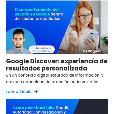
característica principalmente dirigida a
dispositivos móviles, a diferencia del tradicional
buscador de Google donde tú realizas la búsqueda
que quieres, Google Discover muestra de forma
proactiva el contenido que cree que te puede
interesar, pero ¿Cómo sabe qué información
interesa?
Google Discover: experiencia de
resultados personalizada
En un contexto digital saturado de información, y
con una capacidad de atención cada vez más
limitada, el usuario de motores de búsqueda como
Leer artículo
Google demanda una información breve y
estructurada a la hora de realizar una consulta.