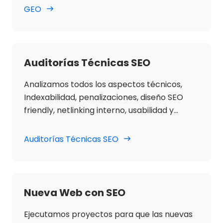
web.
GEO
Auditorías Técnicas SEO
Analizamos todos los aspectos técnicos,
Indexabilidad, penalizaciones, diseño SEO
friendly, netlinking interno, usabilidad y
accesibilidad SEO para asegurarnos la
correcta optimización SEO técnica de la
Auditorías Técnicas SEO
web.
Nueva Web con SEO
Ejecutamos proyectos para que las nuevas