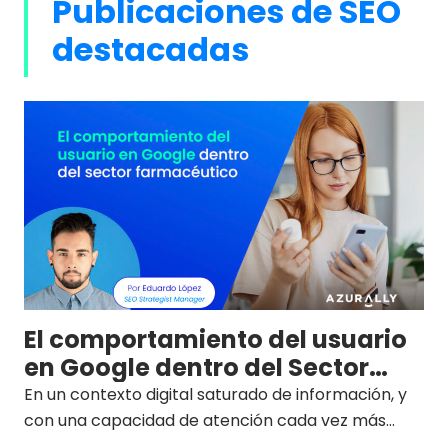
Publicaciones de SEO
destacadas
El comportamiento del usuario
en Google dentro del Sector
Farmacéutico
En un contexto digital saturado de información, y
con una capacidad de atención cada vez más
limitada, el usuario de motores de búsqueda como