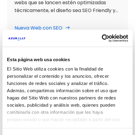
webs que se lancen estén optimizadas
técnicamente, el diseño sea SEO Friendly y
tenga una arquitectura con objetivos SEO,
con Guía Semántica y contenidos
Nueva Web con SEO
optimizados para que se puedan posicionar
por las palabras clave definidas en
buscadores.
Estrategias SEO Contenidos
Esta página web usa cookies
El Sitio Web utiliza cookies con la finalidad de
Elaboramos estrategia de contenidos
personalizar el contenido y los anuncios, ofrecer
basadas en estudios de palabra clave para
funciones de redes sociales y analizar el tráfico.
plantear arquitectura de contenidos,
Además, compartimos información sobre el uso que
estrategia semántica, estudio de palabras
hagas del Sitio Web con nuestros partners de redes
clave con competencia y visibilidad, guías
sociales, publicidad y análisis web, quienes pueden
Estrategias SEO Contenidos
semánticas y generamos contenidos para
combinarla con otra información que les haya
proporcionado o que hayan recopilado a partir del uso
poder posicionarnos por los términos y
que hayas hecho de sus servicios.
palabras clave objetivo del proyecto.