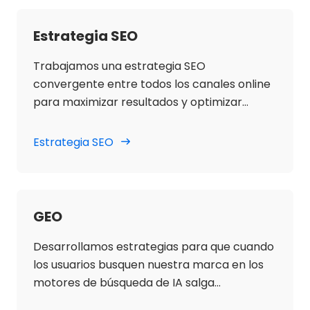
Estrategia SEO
Trabajamos una estrategia SEO
convergente entre todos los canales online
para maximizar resultados y optimizar
esfuerzos con el objetivo de incrementar el
tráfico orgánico, la visibilidad en buscadores
Estrategia SEO
y el incremento de ventas para los términos
principales del cliente, genéricos y de
marca.
GEO
Desarrollamos estrategias para que cuando
los usuarios busquen nuestra marca en los
motores de búsqueda de IA salga
información oficial y positiva de nuestra