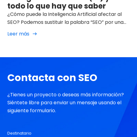
todo lo que hay que saber
¿Cómo puede la Inteligencia Artificial afectar al
SEO? Podemos sustituir la palabra “SEO” por una
amplia variedad de especialidades dentro del
Leer más
marketing digital e incluso fuera de este, y nos
estaremos encontrando ante una pregunta que
se ha convertido en uno de los debates más
intrigantes de 2023.
Contacta con SEO
¿Tienes un proyecto o deseas más información?
Siéntete libre para enviar un mensaje usando el
siguiente formulario.
Destinatario