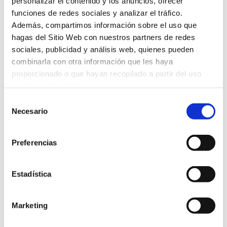
personalizar el contenido y los anuncios, ofrecer
La importancia del atributo ALT
funciones de redes sociales y analizar el tráfico.
Además, compartimos información sobre el uso que
Búsquedas por voz y cómo adaptar tu
hagas del Sitio Web con nuestros partners de redes
SEO a ellas
sociales, publicidad y análisis web, quienes pueden
combinarla con otra información que les haya
Keyword tracking: qué es y cómo se hace
proporcionado o que hayan recopilado a partir del uso
que hayas hecho de sus servicios.
Selección
Necesario
de
consentimiento
Publicaciones de SEO
Preferencias
destacadas
Estadística
Marketing