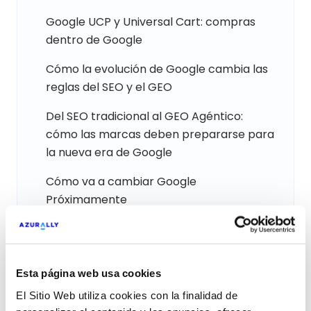
Google UCP y Universal Cart: compras
dentro de Google
Cómo la evolución de Google cambia las
reglas del SEO y el GEO
Del SEO tradicional al GEO Agéntico:
cómo las marcas deben prepararse para
la nueva era de Google
Cómo va a cambiar Google
Próximamente
¿Está tu web preparada para ser GEO
Friendly? Así lo hemos hecho en Azurally
Esta página web usa cookies
El comportamiento del usuario en Google
dentro del Sector Farmacéutico
El Sitio Web utiliza cookies con la finalidad de