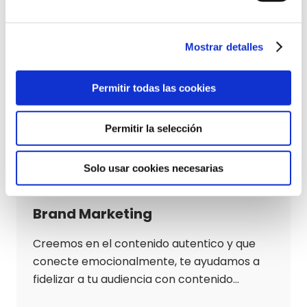
Estrategia de Marketing
internacional
Mostrar detalles
Con nuestros servicios y estrategias de
marketing internacional te ayudamos con la
Permitir todas las cookies
expansión de tu empresa a nuevos
mercados internacionales.
Permitir la selección
Estrategia de Marketing Internacional
Solo usar cookies necesarias
Brand Marketing
Creemos en el contenido autentico y que
conecte emocionalmente, te ayudamos a
fidelizar a tu audiencia con contenido
atractivo que resuene entre los usuarios.