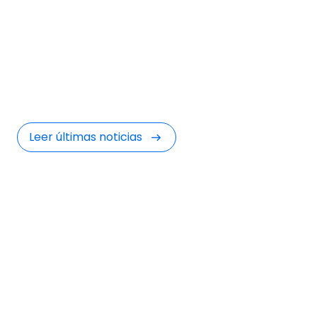
en Estrategia de
Marketing
Descubre todas las novedades, tendencias
imprescindibles y últimos movimientos sobre
estrategia de Marketing.
Leer últimas noticias