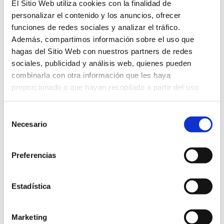
El Sitio Web utiliza cookies con la finalidad de
conectar empresas, promover servicios y
personalizar el contenido y los anuncios, ofrecer
productos, priorizando relaciones sólidas y
funciones de redes sociales y analizar el tráfico.
duraderas
Además, compartimos información sobre el uso que
Estrategia de Marketing B2B
hagas del Sitio Web con nuestros partners de redes
sociales, publicidad y análisis web, quienes pueden
combinarla con otra información que les haya
proporcionado o que hayan recopilado a partir del uso
que hayas hecho de sus servicios.
Estrategia de Marketing B2C
Selección
Necesario
Te ayudamos a conectar con tu público
de
objetivo aumentando tus ventas y
consentimiento
construyendo relaciones duraderas.
Preferencias
Estrategia de Marketing B2C
Estadística
Marketing