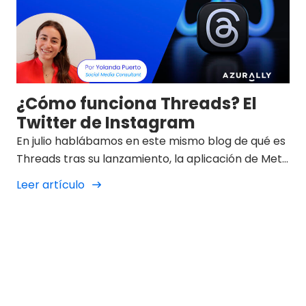
¿Cómo funciona Threads? El
Twitter de Instagram
En julio hablábamos en este mismo blog de qué es
Threads tras su lanzamiento, la aplicación de Meta
que alcanzó los 50 millones de usuarios 24 horas
Leer artículo
después del lanzamiento. Cinco meses después,
ha llegado a la Unión Europea y concretamente
(lo que nos interesa) a España. A continuación, te
explicamos cómo funciona Threads y cuáles son
los retos y dudas latentes respecto a esta nueva
Las últimas noticias
app.