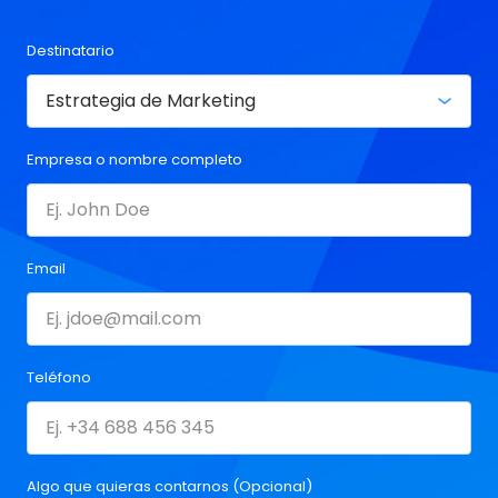
Destinatario
Empresa o nombre completo
Email
Teléfono
Algo que quieras contarnos (Opcional)