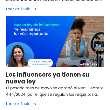
su público de manera auténtica y relevante. En
Leer artículo
Azurally, uno de los servicios que ofrecemos es la
estrategia de influencer marketing, un recurso
cada vez más valorado por su capacidad para
generar un vínculo directo entre las marcas y los
consumidores.
Los influencers ya tienen su
nueva ley
El pasado mes de mayo se aprobó el Real Decreto
444/2024, por el que se regulan los requisitos a
efectos de ser considerado usuario de especial
Leer artículo
relevancia de los servicios de intercambio de