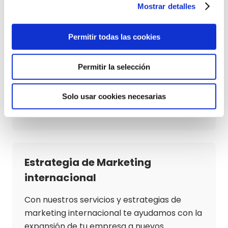
Mostrar detalles
Estrategia de Marketing B2C
Permitir todas las cookies
Te ayudamos a conectar con tu público
objetivo aumentando tus ventas y
Permitir la selección
construyendo relaciones duraderas.
Solo usar cookies necesarias
Estrategia de Marketing B2C
Estrategia de Marketing
internacional
Con nuestros servicios y estrategias de
marketing internacional te ayudamos con la
expansión de tu empresa a nuevos