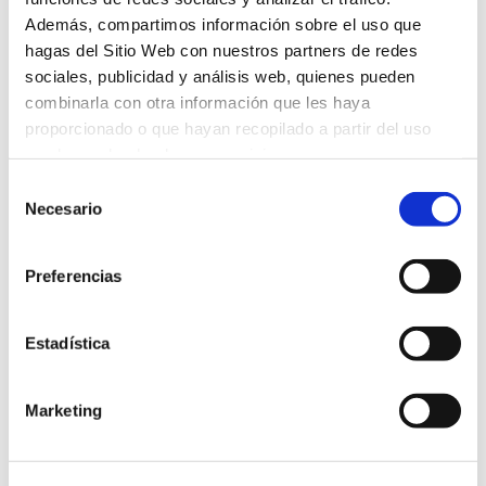
Además, compartimos información sobre el uso que
Creamos estrategias adaptadas a las
hagas del Sitio Web con nuestros partners de redes
necesidades de tu público objetivo,
sociales, publicidad y análisis web, quienes pueden
atrayendo clientes fieles a tu marca.
combinarla con otra información que les haya
proporcionado o que hayan recopilado a partir del uso
Estrategia Inboud Marketing
que hayas hecho de sus servicios.
Selección
Necesario
de
consentimiento
Estrategia de Marketing B2B
Preferencias
Desarrollamos estrategias enfocadas en
conectar empresas, promover servicios y
Estadística
productos, priorizando relaciones sólidas y
duraderas
Marketing
Estrategia de Marketing B2B