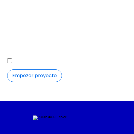
Trataremos tus datos para ponernos en contacto contigo y
tramitar tu consulta. Puedes revocar el consentimiento,
ejercer tus derechos de acceso, rectificación, supresión,
oposición, limitación del tratamiento y portabilidad
escribiendo a nuestro Delegado de Protección de Datos en
el correo
dpo@azurally.com
. Más información en la
Política
de Privacidad
.
Quiero recibir comunicaciones comerciales