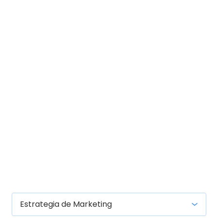
Contacta con
Estrategia de Marketing
¿Tienes un proyecto o deseas más información?
Siéntete libre par enviar un mensaje usando el
siguiente formulario.
Destinatario