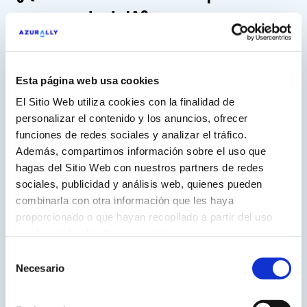
un proyecto de IA?
Antes de empezar un Proyecto de IA necesitamos
conocer bien los objetivos y necesidades que se
buscan obtener. Para ello, solemos hacer una
Esta página web usa cookies
serie de preguntas específicas a los diferentes
El Sitio Web utiliza cookies con la finalidad de
responsables implicados en el proyecto.
personalizar el contenido y los anuncios, ofrecer
funciones de redes sociales y analizar el tráfico.
Además, compartimos información sobre el uso que
¿Qué tipo de formulario sobre
hagas del Sitio Web con nuestros partners de redes
objetivos de la IA enviamos?
sociales, publicidad y análisis web, quienes pueden
Ya sea de manera presencial o bien a través de un
combinarla con otra información que les haya
formulario, hacemos unas preguntas básicas para
proporcionado o que hayan recopilado a partir del uso
comprender los objetivos qué se buscan (ventas,
que hayas hecho de sus servicios.
awareness, productividad…), para establecer los
Selección
KPI’s, para fijar la manera ideal de medir los
Necesario
de
resultados… en definitiva, para comprender las
consentimiento
metas globales del proyecto. Seguidamente,