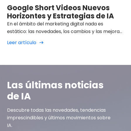
Google Short Videos Nuevos
Horizontes y Estrategias de IA
En el ámbito del marketing digital nada es
estático: las novedades, los cambios y las mejoras
para los usuarios surgen a un ritmo imparable. Una
Leer artículo
de las innovaciones que está redefiniendo los
horizontes del sector y la experiencia de los
usuarios es la incorporación de la Inteligencia
Artificial en los propios procesos de búsqueda en
Google. En este contexto, funciones como Google
Las últimas noticias
Short Videos marcan un antes y un después en la
forma en que marcas, buscadores y agencias
de IA
deben afrontar el futuro: un futuro en el que la
combinación de IA, consumo inmediato y
Descubre todas las novedades, tendencias
contenido hiper-visual transforma por completo
imprescindibles y últimos movimientos sobre
el paradigma digital.
IA.