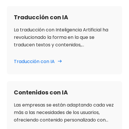
mediante:
Traducción con IA
La traducción con Inteligencia Artificial ha
revolucionado la forma en la que se
traducen textos y contenidos,
proporcionando rapidez, precisión y
accesibilidad.
Traducción con IA
Contenidos con IA
Las empresas se están adaptando cada vez
más a las necesidades de los usuarios,
ofreciendo contenido personalizado con
mucha precisión. En este punto, la apuesta