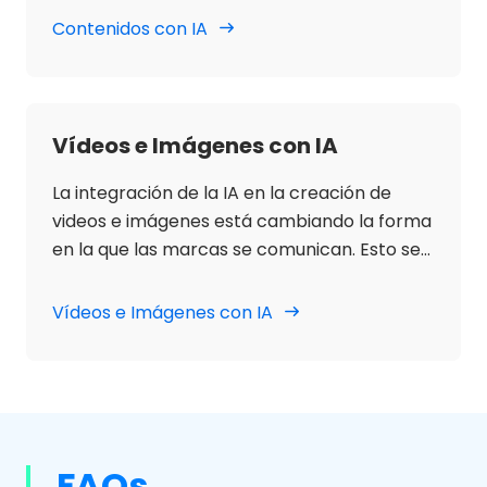
por la IA no ofrece dudas: a través de
Contenidos con IA
algoritmos complejos, estas herramientas
analizan grandes volúmenes de datos
existentes y mediante un modelo de
aprendizaje automático, producen
Vídeos e Imágenes con IA
contenido original, relevante y adaptado a
cada cliente.
La integración de la IA en la creación de
videos e imágenes está cambiando la forma
en la que las marcas se comunican. Esto se
debe a que la IA permite una
personalización absoluta según los
Vídeos e Imágenes con IA
intereses, comportamientos, idiomas y otras
preferencias específicas de los usuarios.
FAQs