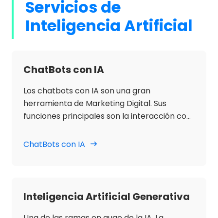
Servicios de
Inteligencia Artificial
ChatBots con IA
Los chatbots con IA son una gran
herramienta de Marketing Digital. Sus
funciones principales son la interacción con
clientes en tiempo real, optimizar la
atención al cliente, generar leads y mejorar
ChatBots con IA
la experiencia del usuario, respondiendo
preguntas frecuentes y guiando el proceso
de compra. Su integración en sitios web y
redes sociales permite respuestas rápidas y
Inteligencia Artificial Generativa
personalizadas, aumentando la conversión y
fidelización. Su gran ventaja es el aprendizaje
Una de las ramas en auge de la IA. La