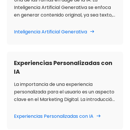
automático, ya que evolucionan con cada
Inteligencia Artificial Generativa se enfoca
interacción, ofreciendo soluciones cada vez
en generar contenido original, ya sea texto,
más eficientes.
imágenes, música, audio y vídeos, a partir de
datos y contenido ya existentes, utilizando el
Inteligencia Artificial Generativa
algoritmo y redes neuronales.
Experiencias Personalizadas con
IA
La importancia de una experiencia
personalizada para el usuario es un aspecto
clave en el Marketing Digital. La introducción
de la IA en estos procesos facilita la
optimización de resultados, creando
Experiencias Personalizadas con IA
experiencias únicas, a medida, fortaleciendo
la relación entre las marcas y los usuarios