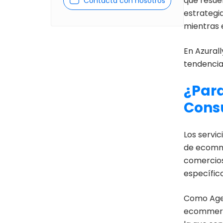
que resuen
Contacta con nosotros
estrategi
mientras 
En Azural
tendencia
¿Par
Consu
Los servi
de ecomme
comercios
específico
Como Agen
ecommerc