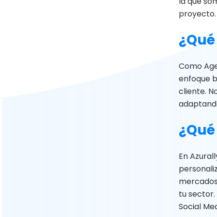
la que so
proyecto.
¿Qué 
Como Agen
enfoque b
cliente. N
adaptando
¿Qué 
En Azurall
personali
mercados,
tu sector.
Social Med