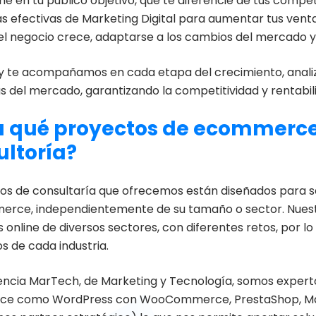
e en tu público objetivo, que te diferencie de tus competi
as efectivas de Marketing Digital para aumentar tus venta
el negocio crece, adaptarse a los cambios del mercado y 
ly te acompañamos en cada etapa del crecimiento, analiz
s del mercado, garantizando la competitividad y rentabil
a qué proyectos de ecommerce
ltoría?
cios de consultaría que ofrecemos están diseñados para sa
rce, independientemente de su tamaño o sector. Nuestro
 online de diversos sectores, con diferentes retos, por 
s de cada industria.
cia MarTech, de Marketing y Tecnología, somos experto
e como WordPress con WooCommerce, PrestaShop, Mage