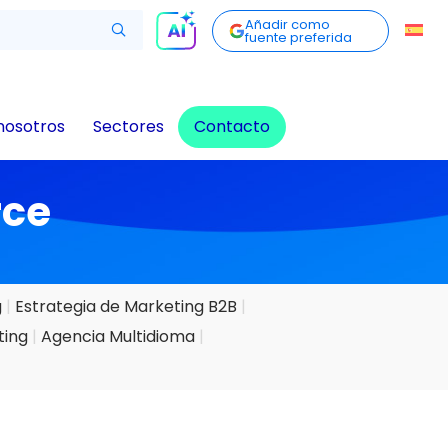
Añadir como
fuente preferida
nosotros
Sectores
Contacto
rce
g
Estrategia de Marketing B2B
ting
Agencia Multidioma