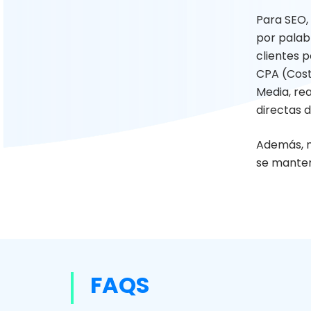
Para SEO, 
por palab
clientes 
CPA (Cost
Media, re
directas 
Además, n
se manten
FAQS