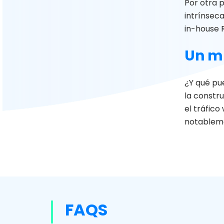
Por otra 
intrínsec
in-house 
Un m
¿Y qué pue
la constr
el tráfico
notableme
FAQS