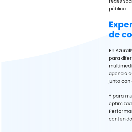
redes soc
público.
Exper
de c
En Azural
para dife
multimedia
agencia d
junto con 
Y para mu
optimizado
Performan
contenido