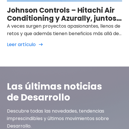
Johnson Controls – Hitachi Air
Conditioning y Azurally, juntos
por un futuro sostenible
A veces surgen proyectos apasionantes, llenos de
retos y que además tienen beneficios más allá del
mundo profesional.
Leer artículo
Las últimas noticias
de Desarrollo
Descubre todas las novedades, tendencias
imprescindibles y últimos movimientos sobre
Desarrollo.