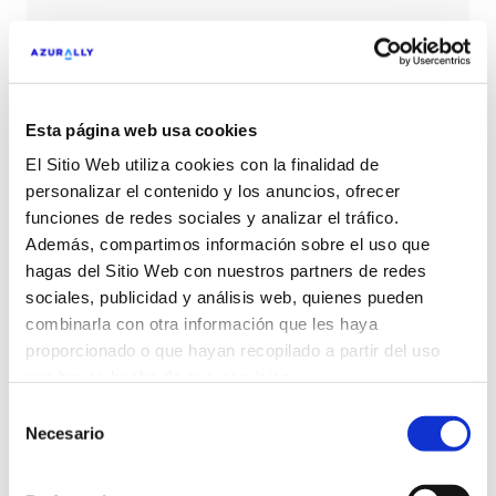
Ofrecemos soluciones digitales ad-hoc
personalizadas para diferentes líneas de
negocio y sectores, optimizando procesos y
resultados
Esta página web usa cookies
Ad-hoc
El Sitio Web utiliza cookies con la finalidad de
personalizar el contenido y los anuncios, ofrecer
funciones de redes sociales y analizar el tráfico.
Además, compartimos información sobre el uso que
hagas del Sitio Web con nuestros partners de redes
sociales, publicidad y análisis web, quienes pueden
Partners destacados
combinarla con otra información que les haya
proporcionado o que hayan recopilado a partir del uso
que hayas hecho de sus servicios.
Selección
Necesario
de
consentimiento
Clientes destacados