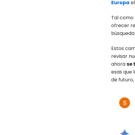
Europa
e
Tal como 
ofrecer re
búsqueda 
Estos cam
revisar nu
ahora
se 
esas que l
de futuro,