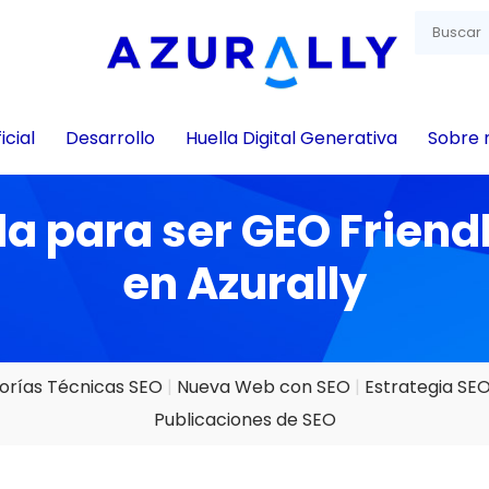
icial
Desarrollo
Huella Digital Generativa
Sobre 
a para ser GEO Friend
en Azurally
torías Técnicas SEO
Nueva Web con SEO
Estrategia SE
Publicaciones de SEO