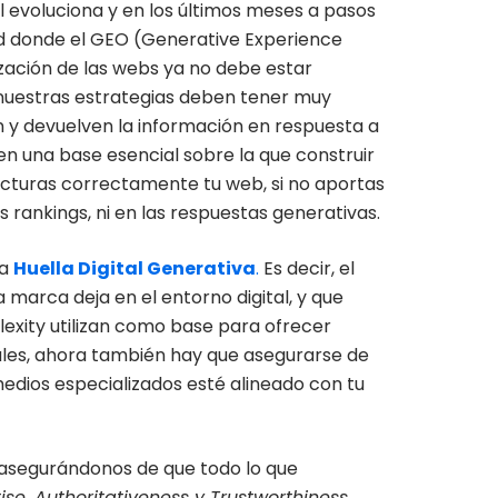
l evoluciona y en los últimos meses a pasos
d donde el GEO (Generative Experience
ización de las webs ya no debe estar
 nuestras estrategias deben tener muy
tan y devuelven la información en respuesta a
 en una base esencial sobre la que construir
ructuras correctamente tu web, si no aportas
s rankings, ni en las respuestas generativas.
la
Huella Digital Generativa
.
Es decir, el
marca deja en el entorno digital, y que
exity utilizan como base para ofrecer
ales, ahora también hay que asegurarse de
medios especializados esté alineado con tu
 asegurándonos de que todo lo que
ise, Authoritativeness y Trustworthiness
.