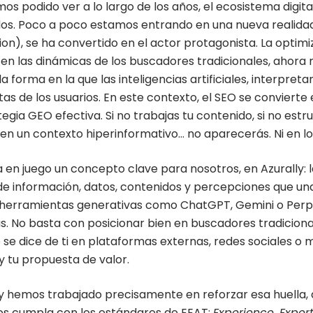
s podido ver a lo largo de los años, el ecosistema digita
os. Poco a poco estamos entrando en una nueva realida
ion), se ha convertido en el actor protagonista. La optim
en las dinámicas de los buscadores tradicionales, ahora
a forma en la que las inteligencias artificiales, interpre
tas de los usuarios. En este contexto, el SEO se convierte
egia GEO efectiva. Si no trabajas tu contenido, si no est
 en un contexto hiperinformativo… no aparecerás. Ni en lo
a en juego un concepto clave para nosotros, en Azurally: 
de información, datos, contenidos y percepciones que una 
 herramientas generativas como ChatGPT, Gemini o Perpl
s. No basta con posicionar bien en buscadores tradicion
 se dice de ti en plataformas externas, redes sociales o 
y tu propuesta de valor.
ly hemos trabajado precisamente en reforzar esa huella,
s cumpla con los estándares de EEAT:
Experience, Expert