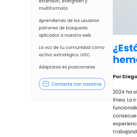
extensión, evergreen y
multiformato
Aprendiendo de los usuarios:
patrones de búsqueda
aplicados a nuestra web
¿Est
La voz de tu comunidad como
activo estratégico: UGC
hemo
Adaptarse es posicionarse
Por Diego
Contacta con nosotros
2024 ha si
línea. La 
funcional
consecuen
experienc
trabajand