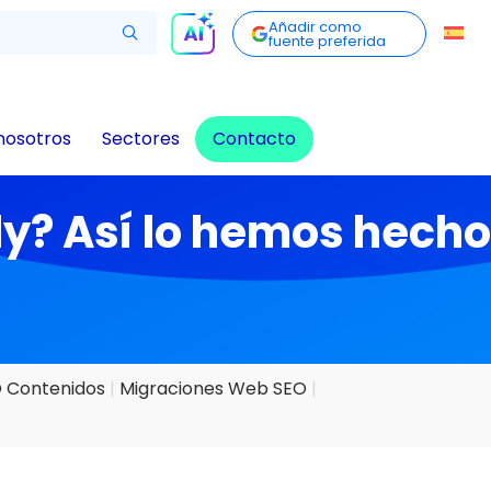
Añadir como
fuente preferida
nosotros
Sectores
Contacto
ly? Así lo hemos hecho
O Contenidos
Migraciones Web SEO