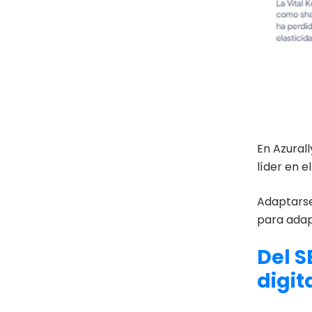
En Azural
líder en 
Adaptarse 
para adap
Del S
digit