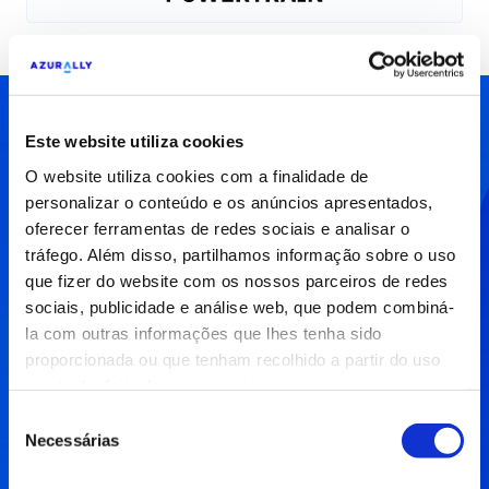
Como podemos
Este website utiliza cookies
ajudar-te?
O website utiliza cookies com a finalidade de
personalizar o conteúdo e os anúncios apresentados,
oferecer ferramentas de redes sociais e analisar o
Tens um projeto ou gostarias de obter mais
tráfego. Além disso, partilhamos informação sobre o uso
informações? Não hesites em enviar uma
que fizer do website com os nossos parceiros de redes
mensagem utilizando o formulário abaixo.
sociais, publicidade e análise web, que podem combiná-
la com outras informações que lhes tenha sido
proporcionada ou que tenham recolhido a partir do uso
que tenha feito dos seus serviços.
Destinatário
Seleção
Necessárias
de
consentimento