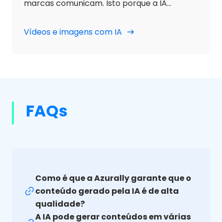
marcas comunicam. Isto porque a IA
permite a personalização absoluta com
base nos interesses, comportamentos,
Vídeos e imagens com IA
línguas e outras preferências específicas
dos utilizadores.
FAQs
Como é que a Azurally garante que o
conteúdo gerado pela IA é de alta
qualidade?
A IA pode gerar conteúdos em várias