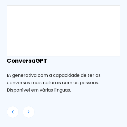
ConversaGPT
O
IA generativa com a capacidade de ter as
Co
conversas mais naturais com as pessoas.
est
Disponível em várias línguas.
Re
Ch