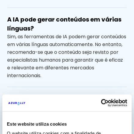
A IA pode gerar conteúdos em várias
línguas?
Sim, as ferramentas de IA podem gerar conteúdos
em várias línguas automaticamente. No entanto,
recomenda-se que o conteúdo seja revisto por
especialistas humanos para garantir que é eficaz
e relevante em diferentes mercados
internacionais.
A IA na criação de conteúdos é
adequada para todos os sectores?
Sim, os conteúdos podem ser adaptados a uma
grande variedade de sectores, desde o comércio
Este website utiliza cookies
eletrónico e a tecnologia até à educação e aos
O website utiliza cookies com a finalidade de