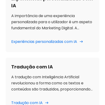
IA
A importância de uma experiência
personalizada para o utilizador é um aspeto
fundamental do Marketing Digital. A
introdução da IA nestes processos facilita a
otimização dos resultados, criando
Experiências personalizadas com IA
experiências únicas e à medida,
fortalecendo a relação entre marcas e
utilizadores:
Tradução com IA
A tradução com Inteligência Artificial
revolucionou a forma como os textos e
conteúdos são traduzidos, proporcionando
rapidez, precisão e acessibilidade.
Tradução com IA