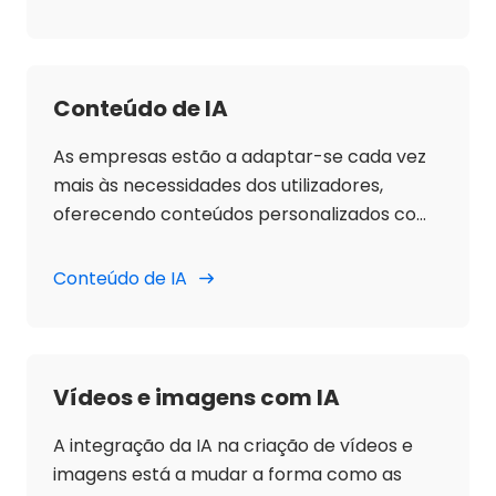
Conteúdo de IA
As empresas estão a adaptar-se cada vez
mais às necessidades dos utilizadores,
oferecendo conteúdos personalizados com
grande precisão. Neste ponto, a aposta na
IA é clara: através de algoritmos complexos,
Conteúdo de IA
estas ferramentas analisam grandes
volumes de dados existentes e, utilizando um
modelo de machine learning, produzem
conteúdos originais, relevantes e
Vídeos e imagens com IA
personalizados para cada cliente.
A integração da IA na criação de vídeos e
imagens está a mudar a forma como as