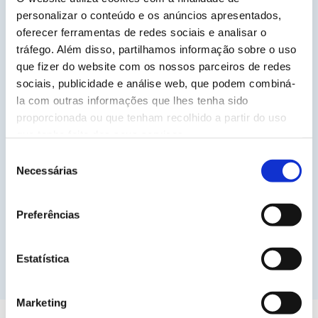
cuidados de saúde. A IA permite-nos criar
personalizar o conteúdo e os anúncios apresentados,
conteúdos específicos e eficazes para cada
oferecer ferramentas de redes sociais e analisar o
sector, mantendo a qualidade e a relevância
tráfego. Além disso, partilhamos informação sobre o uso
necessárias para cada público-alvo.
que fizer do website com os nossos parceiros de redes
sociais, publicidade e análise web, que podem combiná-
la com outras informações que lhes tenha sido
proporcionada ou que tenham recolhido a partir do uso
Como é que a Azurally garante que o
que tenha feito dos seus serviços.
conteúdo gerado pela IA é ético?
Seleção
Na Azurally, asseguramos que todos os conteúdos
Necessárias
de
gerados por IA cumprem elevados padrões éticos,
consentimento
garantindo a transparência na utilização da IA.
Preferências
Além disso, adaptamos os conteúdos de forma a
respeitar os valores culturais e sociais de cada
mercado.
Estatística
Marketing