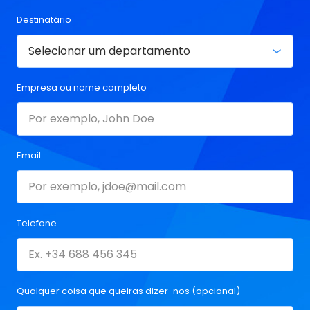
Destinatário
Empresa ou nome completo
Email
Telefone
Qualquer coisa que queiras dizer-nos (opcional)