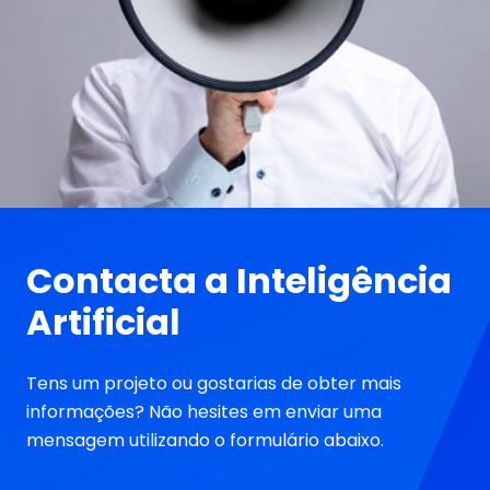
Contacta a Inteligência
Artificial
Tens um projeto ou gostarias de obter mais
informações? Não hesites em enviar uma
mensagem utilizando o formulário abaixo.