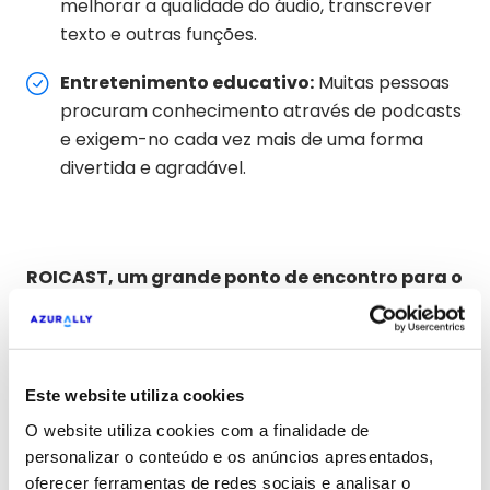
melhorar a qualidade do áudio, transcrever
texto e outras funções.
Entretenimento educativo:
Muitas pessoas
procuram conhecimento através de podcasts
e exigem-no cada vez mais de uma forma
divertida e agradável.
ROICAST, um grande ponto de encontro para o
marketing digital
No final de 2022, ficou claro para nós, na Azurally,
que o podcasting era o instrumento perfeito para
Este website utiliza cookies
fornecer informações sobre as últimas notícias
O website utiliza cookies com a finalidade de
num mundo tão em mudança como o mundo do
personalizar o conteúdo e os anúncios apresentados,
marketing digital. E, como sempre, nem sequer
oferecer ferramentas de redes sociais e analisar o