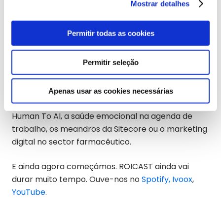
da nossa agência MarTech, (Hitachi Cooling &
Mostrar detalhes
Heating, Laboratorios Quinton ou flowww, entre
outros).
Permitir todas as cookies
Somos movidos pela curiosidade e pelo desejo de
Permitir seleção
descobrir as últimas novidades do marketing
digital a partir de diferentes pontos de vista. Com
esta premissa, discutimos temas tão diferentes
Apenas usar as cookies necessárias
como a IA e a visão que temos dela na Azurally,
Human To AI, a saúde emocional na agenda de
trabalho, os meandros da Sitecore ou o marketing
digital no sector farmacêutico.
E ainda agora começámos. ROICAST ainda vai
durar muito tempo. Ouve-nos no
Spotify,
Ivoox
,
YouTube
.