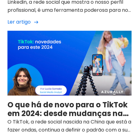
é importante
Linkedin, a rede social que mostra o nosso perfil
profissional, é uma ferramenta poderosa para nos
ligarmos à comunidade global da nossa profissão
Ler artigo
e a potenciais clientes. Os seus utilizadores
continuam a crescer e, em 2023, atingiram 746
milhões, um número que deverá ultrapassar os
800 dentro de alguns anos. A sua capacidade de
promover o trabalho em rede, tanto para
empresas como para indivíduos, foi amplamente
demonstrada. De certeza que já reparaste que a
plataforma sugere que verifiques o teu perfil. É
importante fazê-lo? Dá uma vista de olhos.
O que há de novo para o TikTok
em 2024: desde mudanças na
sua estrutura e aplicação até à
O TikTok, a rede social nascida na China que está a
sua inserção no contexto
fazer ondas, continua a definir o padrão com a sua
capacidade de evoluir e de se adaptar às novas