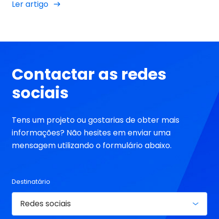
geopolítico?
Ler artigo
exigências dos seus utilizadores. Nos últimos
meses, a popular plataforma de vídeos curtos
passou por uma série de transformações
significativas que estão a redefinir a experiência
tanto para os criadores como para os
Contactar as redes
espectadores.
sociais
Tens um projeto ou gostarias de obter mais
informações? Não hesites em enviar uma
mensagem utilizando o formulário abaixo.
Destinatário