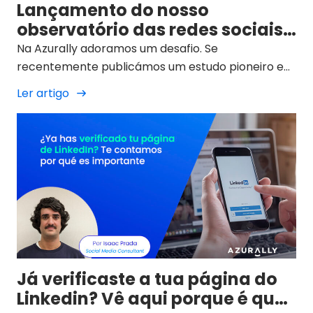
Lançamento do nosso
observatório das redes sociais
do sector farmacêutico em
Na Azurally adoramos um desafio. Se
2023
recentemente publicámos um estudo pioneiro e
completo sobre SEO na indústria farmacêutica
Ler artigo
espanhola (estudo sobre o posicionamento
orgânico nos motores de busca) da nossa área de
Life Science, o passo seguinte era claro desde o
início: as redes sociais do sector no nosso país.
Já verificaste a tua página do
Linkedin? Vê aqui porque é que