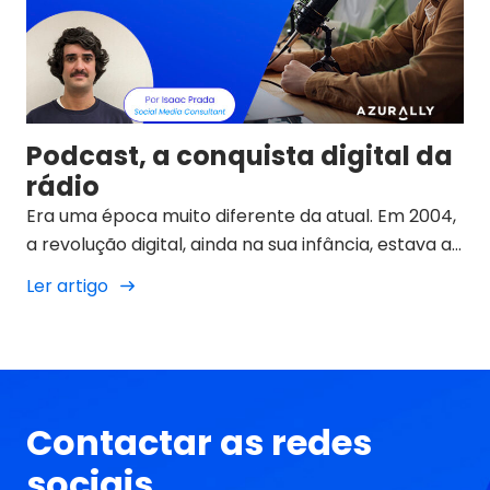
Podcast, a conquista digital da
rádio
Era uma época muito diferente da atual. Em 2004,
a revolução digital, ainda na sua infância, estava a
avançar a passos largos. A indústria da música
Ler artigo
estava a tremer no meio de uma tempestade sem
precedentes provocada pelo boom do MP3, pela
pirataria, pelas grandes plataformas de partilha
de ficheiros P2P e por um aparelho que iria mudar
tudo: o iPod.
Contactar as redes
sociais