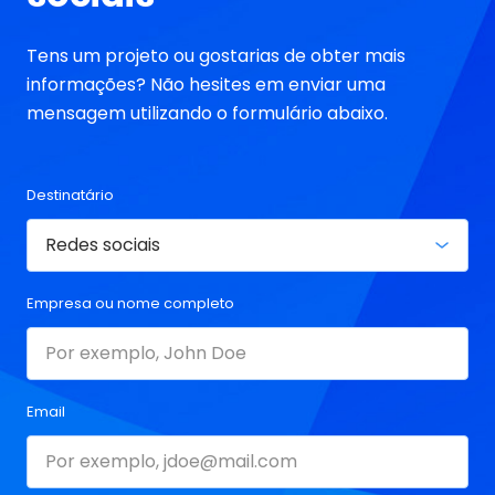
Tens um projeto ou gostarias de obter mais
informações? Não hesites em enviar uma
mensagem utilizando o formulário abaixo.
Destinatário
Empresa ou nome completo
Email