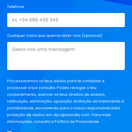
Telefone
Qualquer coisa que queiras dizer-nos (opcional)
Processaremos os teus dados para te contactar e
processar a tua consulta. Podes revogar o teu
consentimento, exercer os teus direitos de acesso,
retificação, eliminação, oposição, limitação do tratamento e
portabilidade, escrevendo para o nosso responsável pela
proteção de dados em
dpo@azurally.com
. Para mais
informações, consulta a
Política de Privacidade
.