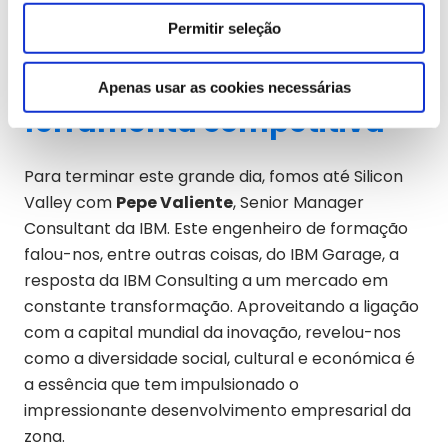
individualização e a escuta das pessoas para
Permitir seleção
potenciar o talento.
A inovação como
Apenas usar as cookies necessárias
ferramenta competitiva
Para terminar este grande dia, fomos até Silicon
Valley com
Pepe Valiente
, Senior Manager
Consultant da IBM. Este engenheiro de formação
falou-nos, entre outras coisas, do IBM Garage, a
resposta da IBM Consulting a um mercado em
constante transformação. Aproveitando a ligação
com a capital mundial da inovação, revelou-nos
como a diversidade social, cultural e económica é
a essência que tem impulsionado o
impressionante desenvolvimento empresarial da
zona.