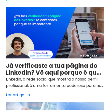
Já verificaste a tua página do
Linkedin? Vê aqui porque é que
é importante
Linkedin, a rede social que mostra o nosso perfil
profissional, é uma ferramenta poderosa para nos
ligarmos à comunidade global da nossa profissão
Ler artigo
e a potenciais clientes. Os seus utilizadores
continuam a crescer e, em 2023, atingiram 746