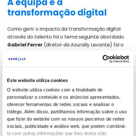
A equipa e a
transformação digital
Como gerir o impacto da transformação digital
através do talento foi o tema seguinte abordado.
Gabriel Ferrer
(diretor da Azurally Levante) foi o
moderador de uma palestra que contou com a
participação de
Elisa Espony
(Chief People &
Change Officer da Suavinex),
Leticia Gonzálbez
(CMO da Sesame HR) e
Javier Sancho
(diretor de
Este website utiliza cookies
Pessoas, Segurança e Saúde do Grupo Panstar).
O website utiliza cookies com a finalidade de
personalizar o conteúdo e os anúncios apresentados,
oferecer ferramentas de redes sociais e analisar o
tráfego. Além disso, partilhamos informação sobre o uso
que fizer do website com os nossos parceiros de redes
sociais, publicidade e análise web, que podem combiná-
la com outras informações que lhes tenha sido