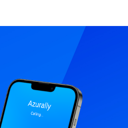
próxima era da Internet, qualquer
 e/ou marca que não queira ficar
s tem de estar actualizada com a
ia web 3.0.