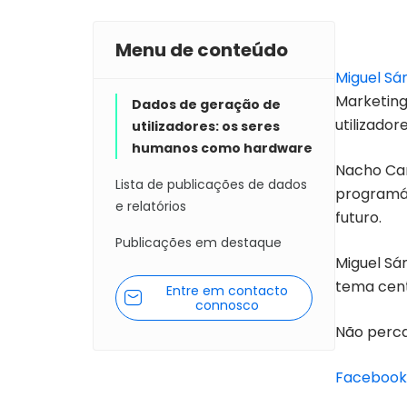
Menu de conteúdo
Miguel Sá
Marketing
Dados de geração de
utilizado
utilizadores: os seres
humanos como hardware
Nacho Car
Lista de publicações de dados
programát
e relatórios
futuro.
Publicações em destaque
Miguel Sá
tema cent
Entre em contacto
connosco
Não perca
Facebook