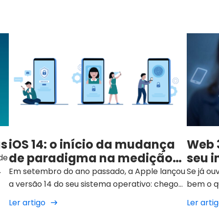
as
iOS 14: o início da mudança
Web 3
de paradigma na medição
seu 
de
da publicidade digital
Em setembro do ano passado, a Apple lançou
Se já ou
s
a versão 14 do seu sistema operativo: chegou
bem o q
m
o iOS 14. Consequentemente, chegou uma
Interne
Ler artigo
Ler arti
o
nova realidade no que diz respeito aos dados
artigo é