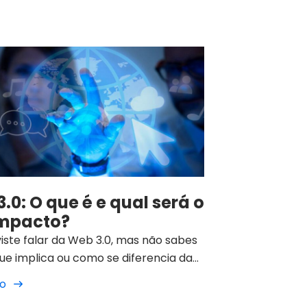
.0: O que é e qual será o
impacto?
viste falar da Web 3.0, mas não sabes
ue implica ou como se diferencia da
t tal como a conhecemos hoje, este
go
 do teu interesse. Como referimos em