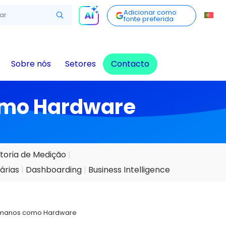
Adicionar como
fonte preferida
Sobre nós
Setores
Contacto
omo Hardware
toria de Medição
árias
Dashboarding
Business Intelligence
Humanos como Hardware