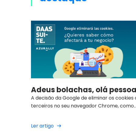
Adeus bolachas, olá pesso
A decisão da Google de eliminar os cookies 
terceiros no seu navegador Chrome, como
parte do seu projeto de privacidade para o
utilizadores, mostra o seu compromisso co
Ler artigo
os dados primários, ou seja, os dados que sã