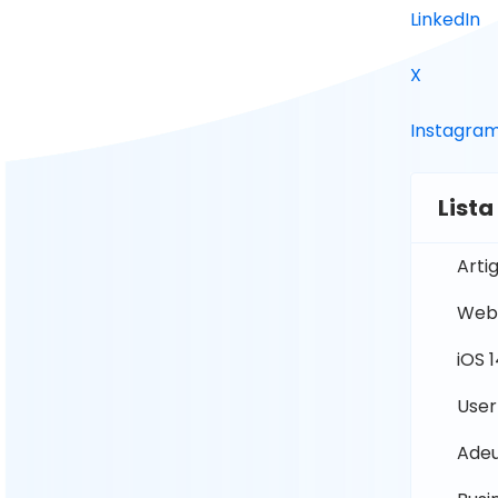
LinkedIn
X
Instagra
Lista
Arti
Web 
iOS 
User
Adeu