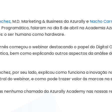
nchez
, M.D. Marketing & Business da Azurally e
Nacho Car
 Programático, falaram no dia 8 de abril na Academia Az
res: o ser humano como hardware.
nés começou o webinar destacando o papel do Digital 
ica, bem como explicando outros aspectos da análise de 
nchez, por seu lado, explicou como funciona a inovação n
ral do webinar, e como pode trazer valor às marcas na s
s nenhuma chamada da Azurally Academy nas nossas red