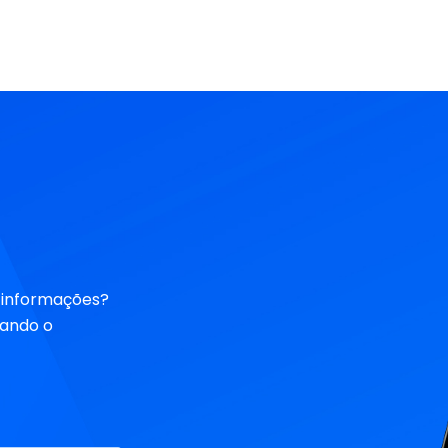
partilhados pelos utilizadores com as
META: a 
plataformas digitais. Com esta nova
empresa
atualização, a Apple reforçou as opções de
para trá
privacidade e os utilizadores podem optar por
tecnolog
não ter a sua atividade monitorizada entre
aplicações diretamente através de uma
notificação.
s informações?
zando o