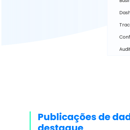
Busi
Dash
Trac
Conf
Audi
Publicações de dad
destaque