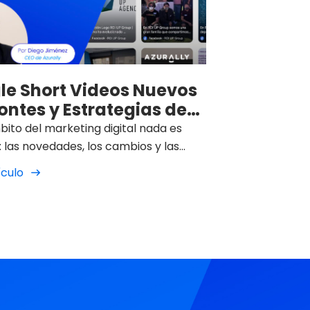
le Short Videos Nuevos
ontes y Estrategias de
bito del marketing digital nada es
: las novedades, los cambios y las
para los usuarios surgen a un ritmo
ículo
e. Una de las innovaciones que está
endo los horizontes del sector y la
cia de los usuarios es la
ación de la Inteligencia Artificial en
pios procesos de búsqueda en Google.
 contexto, funciones como Google
ideos marcan un antes y un después
orma en que marcas, buscadores y