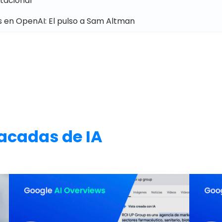
tacional
is en OpenAI: El pulso a Sam Altman
acadas de IA