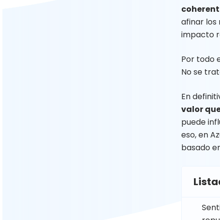
coherent
afinar lo
impacto r
Por todo e
No se trat
En definit
valor que
puede infl
eso, en Az
basado en
Lista
Sent