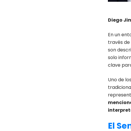
Diego Ji
En un ent
través de
son descr
solo info
clave par
Uno de los
tradiciona
represent
mencione
interpre
El Se