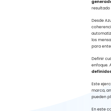
generado
resultado
Desde Azu
coherenci
automatiz
los mensaj
para ente
Definir c
enfoque. A
definido
Este ejerc
marca, an
pueden p
En este c