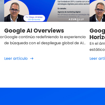
Google AI Overviews
Goog
Horiz
por
Google continúa redefiniendo la experiencia
IA
de búsqueda con el despliegue global de AI
En el ám
Overviews
estático
mejoras 
Leer artículo
Leer art
imparabl
redefini
experien
incorpor
los pro
En este
Short V
en la f