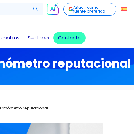
Añadir como
fuente preferida
nosotros
Sectores
Contacto
rmómetro reputacional
 termómetro reputacional