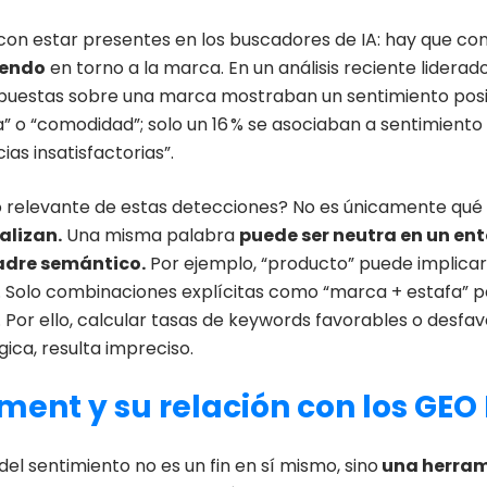
con estar presentes en los buscadores de IA: hay que c
yendo
en torno a la marca. En un análisis reciente lidera
spuestas sobre una marca mostraban un sentimiento posi
a” o “comodidad”; solo un 16 % se asociaban a sentimiento
ias insatisfactorias”.
o relevante de estas detecciones? No es únicamente qué
alizan.
Una misma palabra
puede ser neutra en un ent
adre semántico.
Por ejemplo, “producto” puede implicar 
e. Solo combinaciones explícitas como “marca + estafa” 
. Por ello, calcular tasas de keywords favorables o desfa
ica, resulta impreciso.
ment y su relación con los GE
s del sentimiento no es un fin en sí mismo, sino
una herram