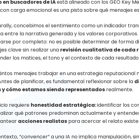
 en buscadores de IA
está alineado con los GEO Key Me
 con carga emocional es una pista sobre qué mensajes es
rally, concebimos el sentimiento como un indicador tran
a entre la narrativa generada y los valores corporativos.
arse por completo: no es posible determinar de forma dir
es clave sin realizar una
revisión cualitativa de cada 
nder los matices, el tono y el contexto de cada resultad
uántos mensajes trabajar en una estrategia reputacional 
ntes de planificar, es fundamental reflexionar sobre la
d
s y cómo estamos siendo representados
realmente.
icio requiere
honestidad estratégica:
identificar los 
alizar qué patrones predominan actualmente y entender q
lantear
acciones realistas
para acercar el relato existe
ontexto, “convencer” a una IA no implica manipulación, si