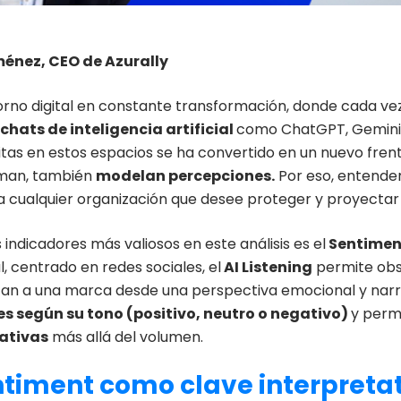
ménez, CEO de Azurally
orno digital en constante transformación, donde cada ve
chats de inteligencia artificial
como ChatGPT, Gemini o
itas en estos espacios se ha convertido en un nuevo fren
rman, también
modelan percepciones.
Por eso, entender
a cualquier organización que desee proteger y proyectar 
 indicadores más valiosos en este análisis es el
Sentimen
l, centrado en redes sociales, el
AI Listening
permite obs
an a una marca desde una perspectiva emocional y narr
s según su tono (positivo, neutro o negativo)
y perm
tativas
más allá del volumen.
ntiment como clave interpreta