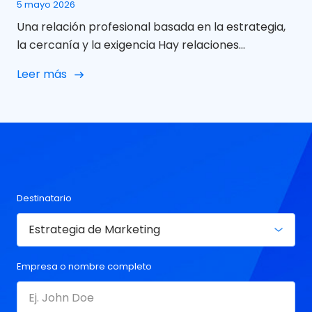
5 mayo 2026
Una relación profesional basada en la estrategia,
la cercanía y la exigencia Hay relaciones
profesionales que, con el tiempo, dejan de medirse
Leer más
en campañas o entregables concretos y pasan a
definirse por algo más relevante: la confianza
construida, la alineación estratégica y la
capacidad de evolucionar juntos.
En Azurally entendemos el concepto
de partner desde una perspectiva clara: no como
un proveedor que ejecuta, […]
Destinatario
Empresa o nombre completo