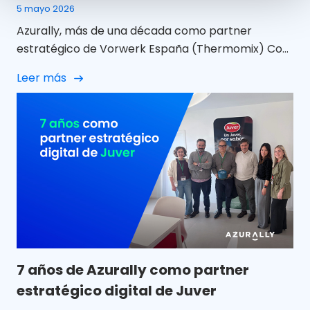
5 mayo 2026
Azurally, más de una década como partner
estratégico de Vorwerk España (Thermomix) Con
el tiempo, hay relaciones profesionales que dejan
Leer más
de evaluarse en función de campañas o proyectos
concretos y pasan a definirse por elementos
mucho más sólidos: la confianza mutua, la
continuidad y la capacidad de crecer de forma
conjunta. En Azurally concebimos el […]
7 años de Azurally como partner
estratégico digital de Juver