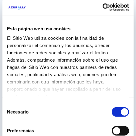
Artículos relacionados
Esta página web usa cookies
El Sitio Web utiliza cookies con la finalidad de
personalizar el contenido y los anuncios, ofrecer
funciones de redes sociales y analizar el tráfico.
Además, compartimos información sobre el uso que
hagas del Sitio Web con nuestros partners de redes
sociales, publicidad y análisis web, quienes pueden
combinarla con otra información que les haya
proporcionado o que hayan recopilado a partir del uso
que hayas hecho de sus servicios.
Selección
12 años construyendo una relación de
Necesario
de
consentimiento
confianza con Minor Hotels Europe &
Americas (NH Hoteles)
Preferencias