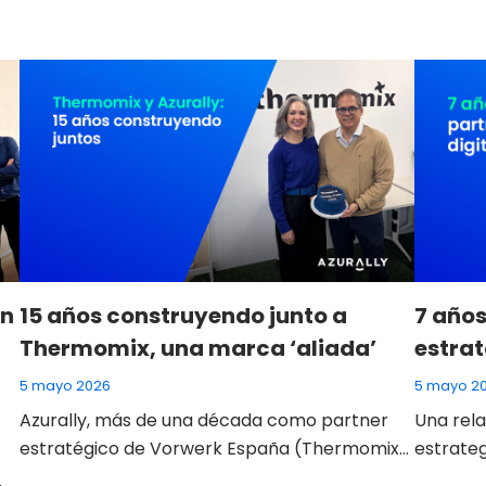
ón
15 años construyendo junto a
7 años
Thermomix, una marca ‘aliada’
estrat
5 mayo 2026
5 mayo 2
Azurally, más de una década como partner
Una rela
estratégico de Vorwerk España (Thermomix)
estrateg
Con el tiempo, hay relaciones profesionales
relacion