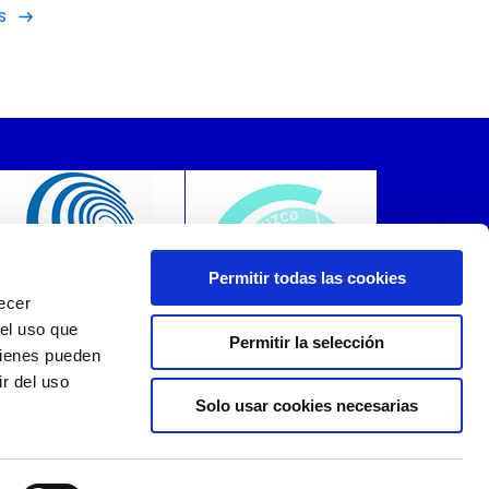
s
Permitir todas las cookies
recer
 el uso que
Permitir la selección
uienes pueden
r del uso
Solo usar cookies necesarias
Canal Ético Azurally
Mapa del sitio