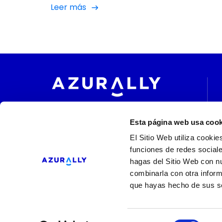
Leer más
un orgullo ser una de las Top agencias de
Reddit en España, pero seguimos trabajand
para consolidar nuestro liderazgo en el sec
digital. Ser reconocidos […]
Esta página web usa cook
Siguenos en:
El Sitio Web utiliza cookie
funciones de redes sociale
hagas del Sitio Web con nu
combinarla con otra inform
que hayas hecho de sus se
© 2026 Azurally
Aviso 
Selección