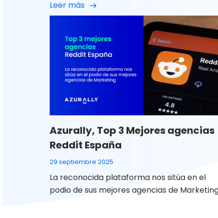
Leer más
que, con el tiempo, dejan de medirse en
proyectos o entregables y pasan a definirs
por algo mucho más relevante: la confianza
construida, la visión compartida y la
capacidad de evolucionar juntos. En Azurall
entendemos el concepto […]
Azurally, Top 3 Mejores agencias
Reddit España
29 septiembre 2025
La reconocida plataforma nos sitúa en el
podio de sus mejores agencias de Marketin
Para Azurally Agencia Top de Reddit en
España y Agencia Top 1 Reddit en México es