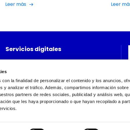
Leer más
Leer má
aumentado dos puestos con respecto al año
o
pasado. Una novedad que nos afianza en un
tor
posicionamiento que llevamos trabajando
durante mucho tiempo: diferenciación,
independencia, innovación y transparencia.
Este ranking nos da confianza para seguir
Servicios digitales
trabajando en estos […]
Agencia digital
Sobre nosotros
ies
Inteligencia Artificial
Sectores
s con la finalidad de personalizar el contenido y los anuncios, of
Desarrollo
Contacto
s y analizar el tráfico. Además, compartimos información sobre
estros partners de redes sociales, publicidad y análisis web, q
Huella Digital Generativa
ación que les haya proporcionado o que hayan recopilado a parti
rvicios.
legal
Política de privacidad
Política de cookies