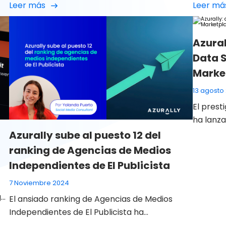
Leer más
Leer má
México, Azurally entiende que el
México, 
e
posicionamiento ya no depende solo de la
no depen
visibilidad tradicional, sino de la capacidad de
sino de 
Azural
las marcas para construir una huella digital
construi
Data S
y
coherente, estratégica […]
estratég
Marke
13 agosto
El pres
ha lanz
ránkings
Azurally sube al puesto 12 del
estamos
ranking de Agencias de Medios
sitúan e
Independientes de El Publicista
mejores
7 Noviembre 2024
orgullos
g
entramos
El ansiado ranking de Agencias de Medios
sitúa […]
Independientes de El Publicista ha
comunicado a Azurally Group que hemos