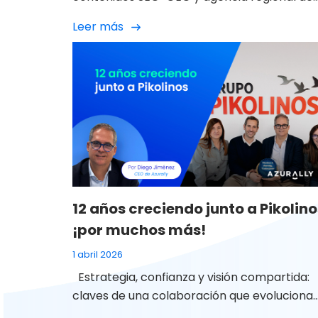
SM LATAM En Azurally celebramos 12 años d
Leer más
colaboración con Minor Hotels Europe &
Americas (NH Hoteles) una relación que, co
el paso del tiempo, ha ido mucho más allá d
un proyecto puntual para convertirse en u
alianza sólida, cercana y […]
12 años creciendo junto a Pikolino
¡por muchos más!
1 abril 2026
Estrategia, confianza y visión compartida:
claves de una colaboración que evoluciona
con el negocio Hay relaciones profesionales