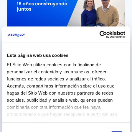
en una alianza sólida, cercana y […]
Esta página web usa cookies
15 años construyendo junto a
El Sitio Web utiliza cookies con la finalidad de
Thermomix, una marca ‘aliada’
personalizar el contenido y los anuncios, ofrecer
funciones de redes sociales y analizar el tráfico.
5 mayo 2026
Además, compartimos información sobre el uso que
Azurally, más de una década como partner
hagas del Sitio Web con nuestros partners de redes
estratégico de Vorwerk España (Thermomix) Con
sociales, publicidad y análisis web, quienes pueden
el tiempo, hay relaciones profesionales que dejan
combinarla con otra información que les haya
Leer más
de evaluarse en función de campañas o proyectos
proporcionado o que hayan recopilado a partir del uso
concretos y pasan a definirse por elementos
que hayas hecho de sus servicios.
mucho más sólidos: la confianza mutua, la
Selección