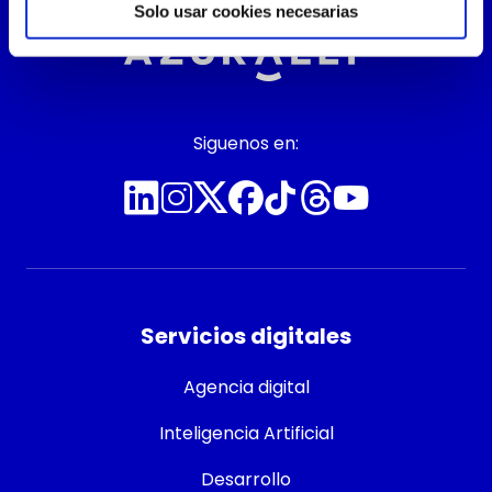
capacidad de evolucionar juntos.
Solo usar cookies necesarias
En Azurally entendemos el concepto
de partner desde una perspectiva clara: no como
un proveedor que ejecuta, […]
Siguenos en:
Servicios digitales
Agencia digital
Inteligencia Artificial
Desarrollo