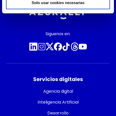
capacidad de evolucionar juntos.
Solo usar cookies necesarias
En Azurally entendemos el concepto
de partner desde una perspectiva clara: no como
un proveedor que ejecuta, […]
Siguenos en:
Servicios digitales
Agencia digital
Inteligencia Artificial
Desarrollo