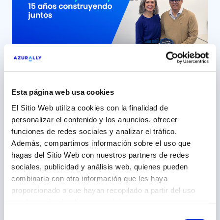
en una alianza sólida, cercana y […]
Esta página web usa cookies
15 años construyendo junto a
El Sitio Web utiliza cookies con la finalidad de
Thermomix, una marca ‘aliada’
personalizar el contenido y los anuncios, ofrecer
funciones de redes sociales y analizar el tráfico.
5 mayo 2026
Además, compartimos información sobre el uso que
Azurally, más de una década como partner
hagas del Sitio Web con nuestros partners de redes
estratégico de Vorwerk España (Thermomix) Con
sociales, publicidad y análisis web, quienes pueden
el tiempo, hay relaciones profesionales que dejan
combinarla con otra información que les haya
Leer más
de evaluarse en función de campañas o proyectos
proporcionado o que hayan recopilado a partir del uso
concretos y pasan a definirse por elementos
que hayas hecho de sus servicios.
mucho más sólidos: la confianza mutua, la
Selección