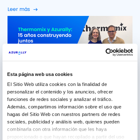
Azurally celebramos 12 años de colaboración con
Leer más
Minor Hotels Europe & Americas (NH Hoteles) una
relación que, con el paso del tiempo, ha ido mucho
más allá de un proyecto puntual para convertirse
en una alianza sólida, cercana y […]
Esta página web usa cookies
El Sitio Web utiliza cookies con la finalidad de
personalizar el contenido y los anuncios, ofrecer
15 años construyendo junto a
funciones de redes sociales y analizar el tráfico.
Thermomix, una marca ‘aliada’
Además, compartimos información sobre el uso que
hagas del Sitio Web con nuestros partners de redes
5 mayo 2026
sociales, publicidad y análisis web, quienes pueden
Azurally, más de una década como partner
combinarla con otra información que les haya
estratégico de Vorwerk España (Thermomix) Con
proporcionado o que hayan recopilado a partir del uso