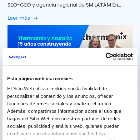
SEO-GEO y agencia regional de SM LATAM En
Azurally celebramos 12 años de colaboración con
Leer más
Minor Hotels Europe & Americas (NH Hoteles) una
relación que, con el paso del tiempo, ha ido mucho
más allá de un proyecto puntual para convertirse
en una alianza sólida, cercana y […]
Esta página web usa cookies
El Sitio Web utiliza cookies con la finalidad de
personalizar el contenido y los anuncios, ofrecer
15 años construyendo junto a
funciones de redes sociales y analizar el tráfico.
Además, compartimos información sobre el uso que
Thermomix, una marca ‘aliada’
hagas del Sitio Web con nuestros partners de redes
5 mayo 2026
sociales, publicidad y análisis web, quienes pueden
combinarla con otra información que les haya
Azurally, más de una década como partner