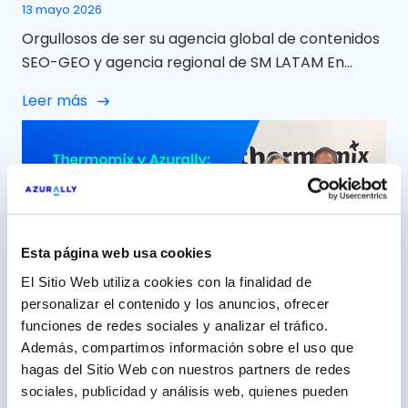
13 mayo 2026
Orgullosos de ser su agencia global de contenidos
SEO-GEO y agencia regional de SM LATAM En
Azurally celebramos 12 años de colaboración con
Leer más
Minor Hotels Europe & Americas (NH Hoteles) una
relación que, con el paso del tiempo, ha ido mucho
más allá de un proyecto puntual para convertirse
en una alianza sólida, cercana y […]
Esta página web usa cookies
El Sitio Web utiliza cookies con la finalidad de
personalizar el contenido y los anuncios, ofrecer
funciones de redes sociales y analizar el tráfico.
Además, compartimos información sobre el uso que
15 años construyendo junto a
hagas del Sitio Web con nuestros partners de redes
Thermomix, una marca ‘aliada’
sociales, publicidad y análisis web, quienes pueden