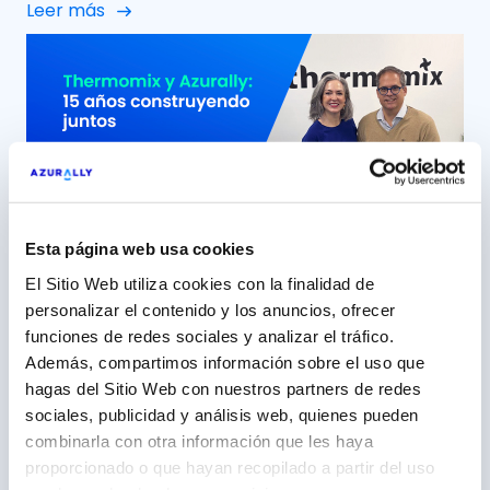
Leer más
Minor Hotels Europe & Americas (NH Hoteles) una
relación que, con el paso del tiempo, ha ido mucho
más allá de un proyecto puntual para convertirse
en una alianza sólida, cercana y […]
Esta página web usa cookies
El Sitio Web utiliza cookies con la finalidad de
15 años construyendo junto a
personalizar el contenido y los anuncios, ofrecer
funciones de redes sociales y analizar el tráfico.
Thermomix, una marca ‘aliada’
Además, compartimos información sobre el uso que
5 mayo 2026
hagas del Sitio Web con nuestros partners de redes
sociales, publicidad y análisis web, quienes pueden
Azurally, más de una década como partner
combinarla con otra información que les haya
estratégico de Vorwerk España (Thermomix) Con
proporcionado o que hayan recopilado a partir del uso
el tiempo, hay relaciones profesionales que dejan