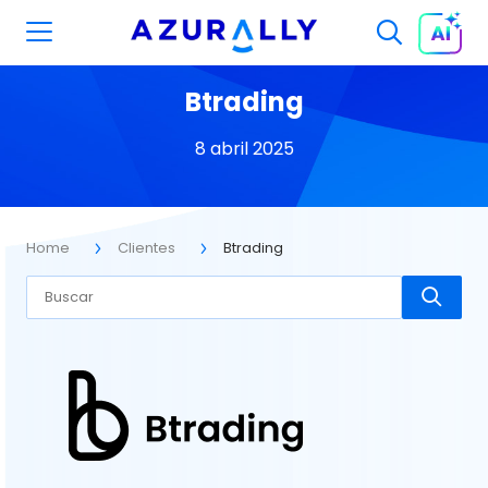
Btrading
8 abril 2025
Home
Clientes
Btrading