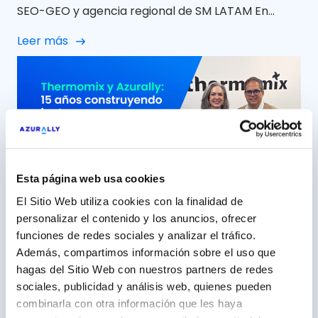
SEO-GEO y agencia regional de SM LATAM En
Azurally celebramos 12 años de colaboración con
Leer más
Minor Hotels Europe & Americas (NH Hoteles) una
relación que, con el paso del tiempo, ha ido mucho
más allá de un proyecto puntual para convertirse
en una alianza sólida, cercana y […]
Esta página web usa cookies
El Sitio Web utiliza cookies con la finalidad de
personalizar el contenido y los anuncios, ofrecer
15 años construyendo junto a
funciones de redes sociales y analizar el tráfico.
Además, compartimos información sobre el uso que
Thermomix, una marca ‘aliada’
hagas del Sitio Web con nuestros partners de redes
5 mayo 2026
sociales, publicidad y análisis web, quienes pueden
combinarla con otra información que les haya
Azurally, más de una década como partner