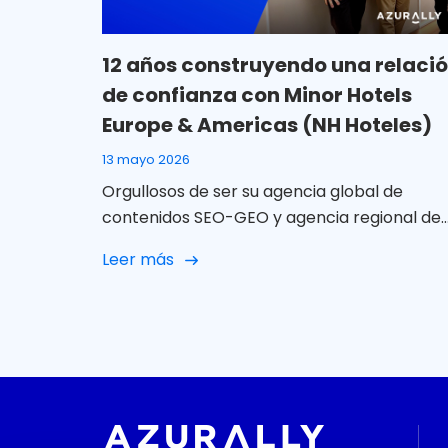
12 años construyendo una relaci
de confianza con Minor Hotels
Europe & Americas (NH Hoteles)
13 mayo 2026
Orgullosos de ser su agencia global de
contenidos SEO-GEO y agencia regional de
SM LATAM En Azurally celebramos 12 años d
Leer más
colaboración con Minor Hotels Europe &
Americas (NH Hoteles) una relación que, co
el paso del tiempo, ha ido mucho más allá d
un proyecto puntual para convertirse en u
alianza sólida, cercana y […]