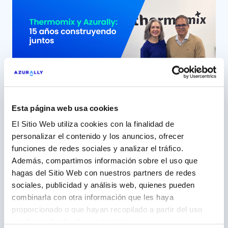
relación que, con el paso del tiempo, ha ido mucho
más allá de un proyecto puntual para convertirse
en una alianza sólida, cercana y […]
Esta página web usa cookies
El Sitio Web utiliza cookies con la finalidad de
15 años construyendo junto a
personalizar el contenido y los anuncios, ofrecer
Thermomix, una marca ‘aliada’
funciones de redes sociales y analizar el tráfico.
Además, compartimos información sobre el uso que
5 mayo 2026
hagas del Sitio Web con nuestros partners de redes
Azurally, más de una década como partner
sociales, publicidad y análisis web, quienes pueden
estratégico de Vorwerk España (Thermomix) Con
combinarla con otra información que les haya
el tiempo, hay relaciones profesionales que dejan
proporcionado o que hayan recopilado a partir del uso
Leer más
de evaluarse en función de campañas o proyectos
que hayas hecho de sus servicios.