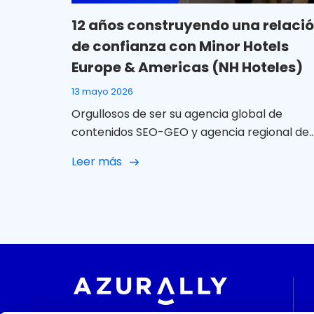
12 años construyendo una relaci
de confianza con Minor Hotels
Europe & Americas (NH Hoteles)
13 mayo 2026
Orgullosos de ser su agencia global de
contenidos SEO-GEO y agencia regional de
SM LATAM En Azurally celebramos 12 años d
Leer más
colaboración con Minor Hotels Europe &
Americas (NH Hoteles) una relación que, co
el paso del tiempo, ha ido mucho más allá d
un proyecto puntual para convertirse en u
alianza sólida, cercana y […]