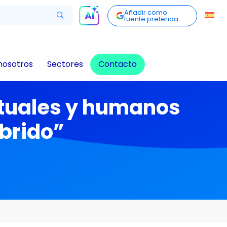
Añadir como
fuente preferida
nosotros
Sectores
Contacto
irtuales y humanos
íbrido”