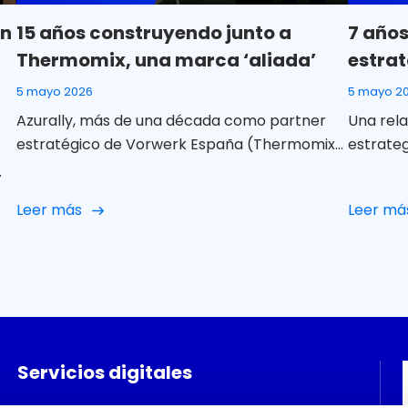
ón
15 años construyendo junto a
7 años
Thermomix, una marca ‘aliada’
estrat
5 mayo 2026
5 mayo 2
Azurally, más de una década como partner
Una rela
estratégico de Vorwerk España (Thermomix)
estrateg
Con el tiempo, hay relaciones profesionales
relacion
que dejan de evaluarse en función de
dejan d
e
Leer más
Leer má
campañas o proyectos concretos y pasan a
concreto
definirse por elementos mucho más sólidos: la
relevant
n
confianza mutua, la continuidad y la
alineaci
e
capacidad de crecer de forma conjunta. En
evolucio
na
Azurally concebimos el […]
concept
clara: n
Servicios digitales