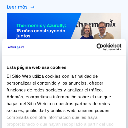
Azurally celebramos 12 años de colaboración con
Leer más
Minor Hotels Europe & Americas (NH Hoteles) una
relación que, con el paso del tiempo, ha ido mucho
más allá de un proyecto puntual para convertirse
en una alianza sólida, cercana y […]
Esta página web usa cookies
El Sitio Web utiliza cookies con la finalidad de
personalizar el contenido y los anuncios, ofrecer
15 años construyendo junto a
funciones de redes sociales y analizar el tráfico.
Thermomix, una marca ‘aliada’
Además, compartimos información sobre el uso que
hagas del Sitio Web con nuestros partners de redes
5 mayo 2026
sociales, publicidad y análisis web, quienes pueden
Azurally, más de una década como partner
combinarla con otra información que les haya
estratégico de Vorwerk España (Thermomix) Con
proporcionado o que hayan recopilado a partir del uso