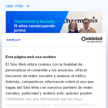
Azurally celebramos 12 años de colaboración con
Leer más
Minor Hotels Europe & Americas (NH Hoteles) una
relación que, con el paso del tiempo, ha ido mucho
más allá de un proyecto puntual para convertirse
en una alianza sólida, cercana y […]
Esta página web usa cookies
El Sitio Web utiliza cookies con la finalidad de
personalizar el contenido y los anuncios, ofrecer
15 años construyendo junto a
funciones de redes sociales y analizar el tráfico.
Thermomix, una marca ‘aliada’
Además, compartimos información sobre el uso que
hagas del Sitio Web con nuestros partners de redes
5 mayo 2026
sociales, publicidad y análisis web, quienes pueden
Azurally, más de una década como partner
combinarla con otra información que les haya
estratégico de Vorwerk España (Thermomix) Con
proporcionado o que hayan recopilado a partir del uso