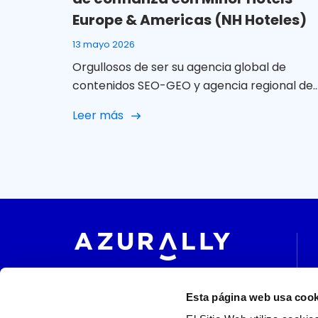
Europe & Americas (NH Hoteles)
13 mayo 2026
Orgullosos de ser su agencia global de
contenidos SEO-GEO y agencia regional de
SM LATAM En Azurally celebramos 12 años d
Leer más
colaboración con Minor Hotels Europe &
Americas (NH Hoteles) una relación que, co
el paso del tiempo, ha ido mucho más allá d
un proyecto puntual para convertirse en u
alianza sólida, cercana y […]
Esta página web usa cook
Siguenos en: