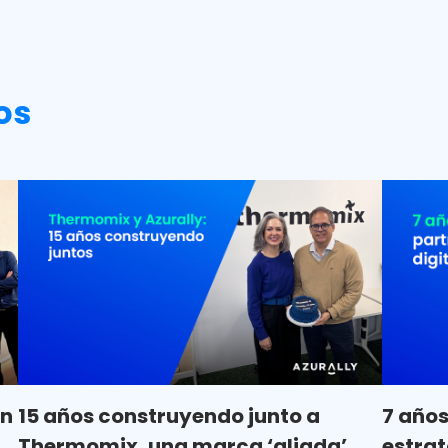
os
ón
15 años construyendo junto a
7 años
Thermomix, una marca ‘aliada’
estrat