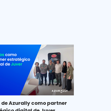
 de Azurally como partner
égico digital de Juver